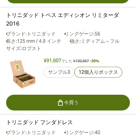
トリニダッド トペス エディシオン リミターダ
2016
ブランド:
トリニダッド
リングゲージ:
56
長さ:
125 mm / 4.9 インチ
強さ:
ミディアム～フル
サイズ:
ロブスト
¥91,607
でした
¥130,867
-30%
サンプル3
12個入りボックス
今買う
トリニダッド フンダドレス
ブランド:
トリニダッド
リングゲージ:
40