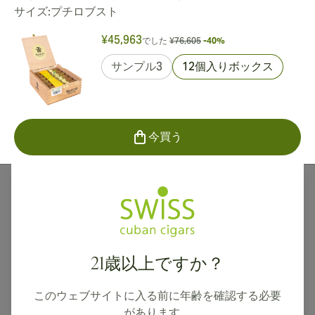
サイズ:
プチロブスト
¥45,963
でした
¥76,605
-40%
サンプル3
12個入りボックス
今買う
トリニダッド葉巻をお探しの方へ
希少感や格の高さを贈り物に込めたい方、コレクション
に加えたい方に向きます。上品なプレミアム層のキュー
21歳以上ですか？
バとして、特別な夜の一本を探す購入者によく選ばれま
す。
このウェブサイトに入る前に年齢を確認する必要
があります。