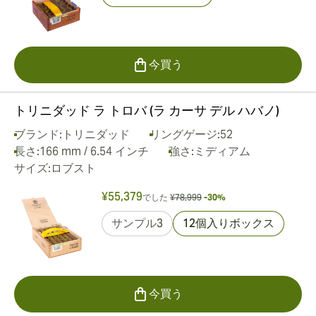
今買う
トリニダッド ラ トロバ (ラ カーサ デル ハバノ)
ブランド:
トリニダッド
リングゲージ:
52
長さ:
166 mm / 6.54 インチ
強さ:
ミディアム
サイズ:
ロブスト
¥55,379
でした
¥78,999
-30%
サンプル3
12個入りボックス
今買う