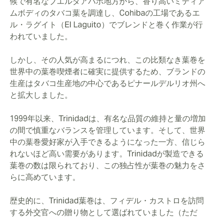
候で有名なブエルタアバホ地方から、香り高いミディア
ムボディのタバコ葉を調達し、Cohibaの工場であるエ
ル・ラグイト（El Laguito）でブレンドと巻く作業が行
われていました。
しかし、その人気が高まるにつれ、この比類なき葉巻を
世界中の葉巻喫煙者に確実に提供するため、ブランドの
生産はタバコ生産地の中心であるピナールデルリオ州へ
と拡大しました。
1999年以来、Trinidadは、有名な品質の維持と量の増加
の間で慎重なバランスを管理しています。そして、世界
中の葉巻愛好家が入手できるようになった一方、信じら
れないほど高い需要があります。Trinidadが製造できる
葉巻の数は限られており、この独占性が葉巻の魅力をさ
らに高めています。
歴史的に、Trinidad葉巻は、フィデル・カストロを訪問
する外交官への贈り物として選ばれていました（ただ