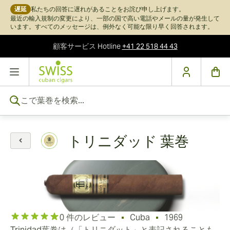
遅延
私たちの回答に遅れがあることをお詫び申し上げます。
最近の輸入規制の変更により、一部の国で高い電話やメールの量が発生して
います。すべてのメッセージは、例外なく可能な限り早く回答されます。
顧客サービス
Hotline
+41 22 518 44 43
コンテンツにスキップ
ここで葉巻を検索...
トリニダッド 葉巻
0 件のレビュー
Cuba
1969
Trinidad葉巻は（「トリニダット」と表記されることも