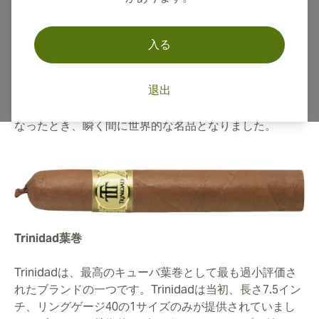
Trinidad葉巻は、かつてキューバで最高の秘宝とされて
いました。ユネスコ世界遺産に登録されている16世紀の
素晴らしい町、ラ・サンティシマ・トリニダーにちなん
入る
で名付けられたこのブランドの葉巻は、高官や外交官の
手にしか入れないものでした。
退出
1999年、世界中の葉巻愛好家がついに入手できるように
なったとき、瞬く間に世界的な名品となりました。
Trinidad葉巻
Trinidadは、最高のキューバ葉巻として最も過小評価さ
れたブランドの一つです。Trinidadは当初、長さ7.5イン
チ、リングゲージ40の1サイズのみが提供されていまし