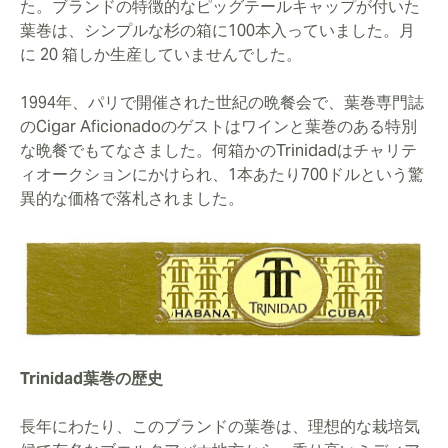
た。ブランドの特徴的なピッグテールキャップが付いた
葉巻は、シンプルな杉の箱に100本入っていました。月
に 20 箱しか生産していませんでした。
1994年、パリで開催された世紀の晩餐会で、葉巻専門誌
のCigar Aficionadoのゲストはワインと葉巻のある特別
な晩餐でもてなさました。何箱かのTrinidadはチャリテ
ィオークションにかけられ、1本あたり700ドルという驚
異的な価格で落札されました。
Trinidad葉巻の歴史
長年にわたり、このブランドの葉巻は、理想的な栽培気