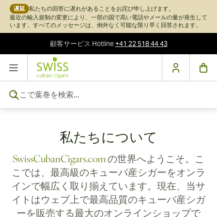
遅延
私たちの回答に遅れがあることをお詫び申し上げます。
最近の輸入規制の変更により、一部の国で高い電話やメールの量が発生して
います。すべてのメッセージは、例外なく可能な限り早く回答されます。
顧客サービス
Hotline
+41 22 518 44 43
コンテンツにスキップ
ここで葉巻を検索...
私たちについて
SwissCubanCigars.com
の世界へようこそ。こ
こでは、最高級のキューバ産シガーをオンラ
インで幅広く取り揃えています。現在、当サ
イトはウェブ上で最高品質のキューバ産シガ
ーを販売する最大のオンラインショップで