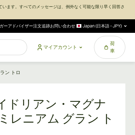
ています。すべてのメッセージは、例外なく可能な限り早く回答さ
ガーアドバイザー
注文追跡
お問い合わせ
Japan (日本語 - JPY)
荷
マイアカウント
車
ラン トロ
イドリアン・マグナ
 ミレニアム グラン ト