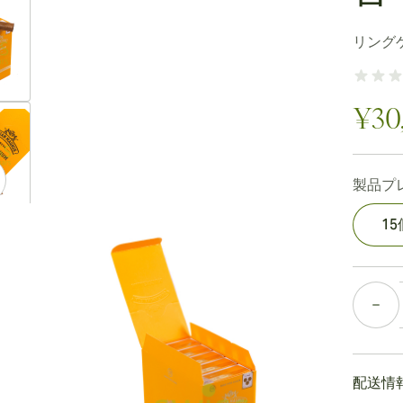
ew larger image
リング
ew larger image
¥30
製品プ
ew larger image
1
個数
ew larger image
配送情