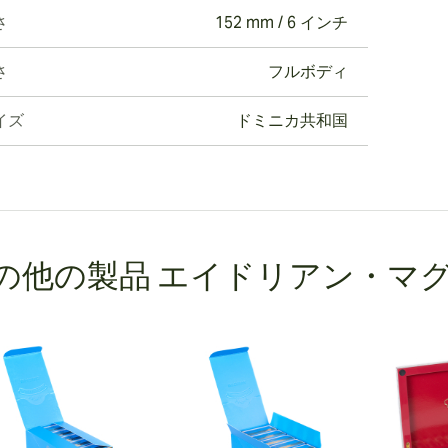
さ
152 mm / 6 インチ
さ
フルボディ
イズ
ドミニカ共和国
の他の製品 エイドリアン・マ