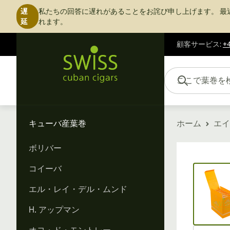
遅
私たちの回答に遅れがあることをお詫び申し上げます。
最
延
れます。
顧客サービス
:
+4
コンテンツにスキップ
ここで葉巻を検索...
キューバ産葉巻
ホーム
エイ
ボリバー
Vi
コイーバ
エル・レイ・デル・ムンド
H. アップマン