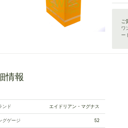
通常配送
ew larger image
ご
ワ
ー
ew larger image
細情報
ランド
エイドリアン・マグナス
ングゲージ
52