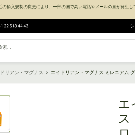
近の輸入規制の変更により、一部の国で高い電話やメールの量が発生し
1 22 518 44 43
シ
ドリアン・マグナス
エイドリアン・マグナス ミレニアム グ
ew larger image
エ
ス
ロ