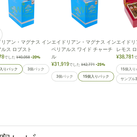
ドリアン・マグナス イン
エイドリアン・マグナス イン
エイドリ
アルス ロブスト
ペリアルス ワイド チャーチ
レモス 
78
ル
¥38,781
でした
¥40,058
-20%
¥31,919
でした
¥42,771
-25%
個入りパック
3個パック
15個入り
3個パック
15個入りパック
サンプル