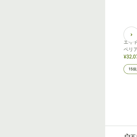
エイ
ペリ
¥32,0
15