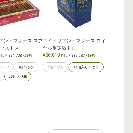
アン・マグナス スプ
エイドリアン・マグナス ロイ
エイドリアン 
ロブストス
ヤル限定版トロ
ニャック ト
¥56,018
¥53,464
でした
¥51,708
-25%
でした
¥83,787
-33%
でし
パック
3個パック
3個パック
15個入りパック
3個パック
3
20個入り箱