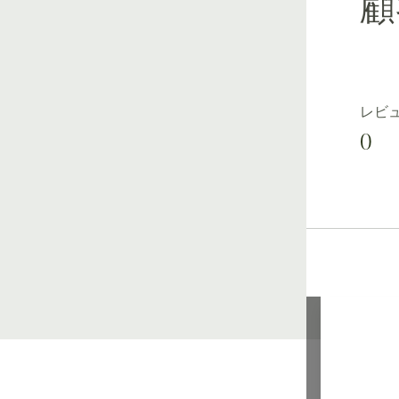
顧
レビ
0