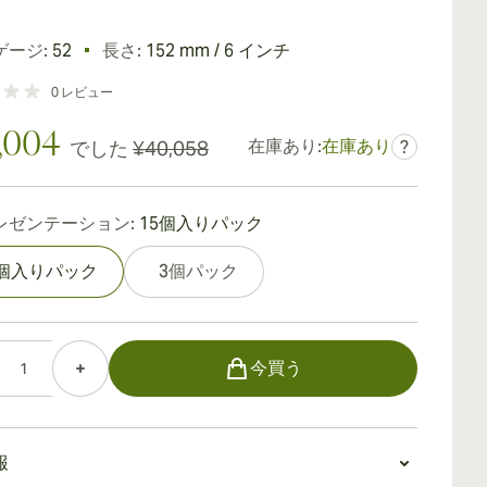
ゲージ:
52
長さ:
152 mm / 6 インチ
0
レビュー
,004
在庫あり:
在庫あり
でした
¥40,058
?
レゼンテーション:
15個入りパック
5個入りパック
3個パック
今買う
報