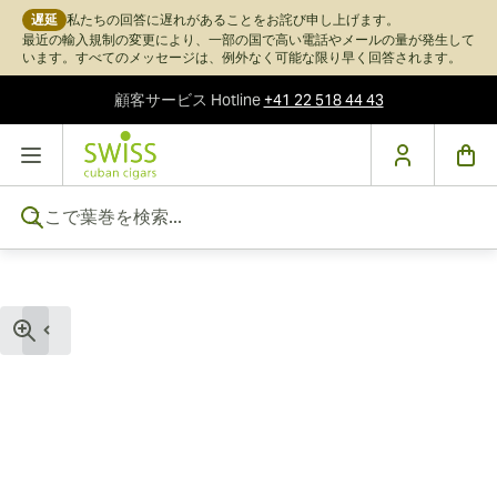
遅延
私たちの回答に遅れがあることをお詫び申し上げます。
最近の輸入規制の変更により、一部の国で高い電話やメールの量が発生して
います。すべてのメッセージは、例外なく可能な限り早く回答されます。
顧客サービス
Hotline
+41 22 518 44 43
コンテンツにスキップ
ここで葉巻を検索...