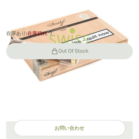
0
レビュー
¥36,707
でした
¥48,676
-25%
在庫あり:
在庫切れ
?
Out Of Stock
配送情報
通常配送：15〜45日
ご質問がありますか？
ワンクリックで専門的なサポート
お問い合わせ