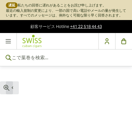
遅延
私たちの回答に遅れがあることをお詫び申し上げます。
最近の輸入規制の変更により、一部の国で高い電話やメールの量が発生して
います。すべてのメッセージは、例外なく可能な限り早く回答されます。
顧客サービス
Hotline
+41 22 518 44 43
コンテンツにスキップ
ここで葉巻を検索...