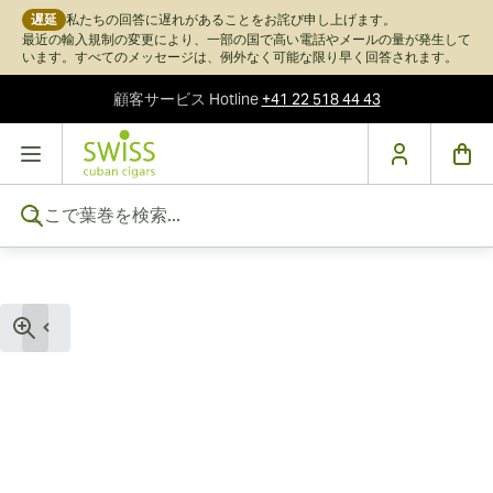
遅延
私たちの回答に遅れがあることをお詫び申し上げます。
最近の輸入規制の変更により、一部の国で高い電話やメールの量が発生して
います。すべてのメッセージは、例外なく可能な限り早く回答されます。
顧客サービス
Hotline
+41 22 518 44 43
コンテンツにスキップ
ここで葉巻を検索...