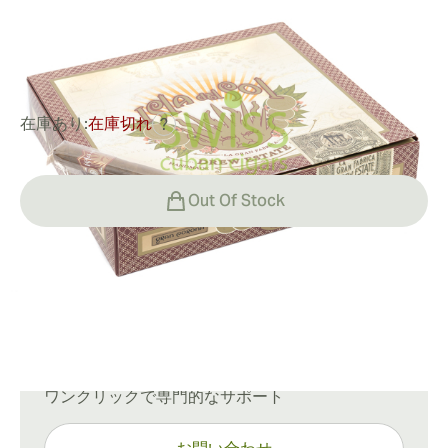
リングゲージ:
44
長さ:
127 mm / 5 インチ
0
レビュー
在庫あり:
在庫切れ
?
Out Of Stock
配送情報
通常配送：15〜45日
ご質問がありますか？
ワンクリックで専門的なサポート