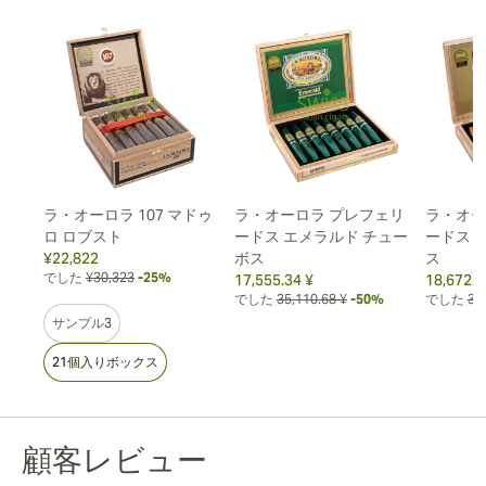
ロ
ラ・オーロラ 107 マドゥ
ラ・オーロラ プレフェリ
ラ・オー
ロ ロブスト
ードス エメラルド チュー
ードス 
¥22,822
ボス
ス
21%
でした
¥30,323
-25%
17,555.34 ¥
18,672.5
でした
35,110.68 ¥
-50%
でした
35
サンプル3
21個入りボックス
顧客レビュー