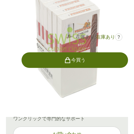
リングゲージ:
30
長さ:
114 mm / 4.5 インチ
0
レビュー
在庫あり:
在庫あり
?
¥3,032
でした
¥3,990
-24%
個数
今買う
配送情報
通常配送：15〜45日
ご質問がありますか？
ワンクリックで専門的なサポート