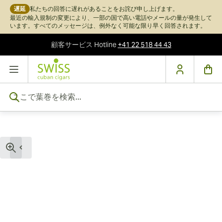
遅延
私たちの回答に遅れがあることをお詫び申し上げます。
最近の輸入規制の変更により、一部の国で高い電話やメールの量が発生して
います。すべてのメッセージは、例外なく可能な限り早く回答されます。
顧客サービス
Hotline
+41 22 518 44 43
コンテンツにスキップ
ここで葉巻を検索...