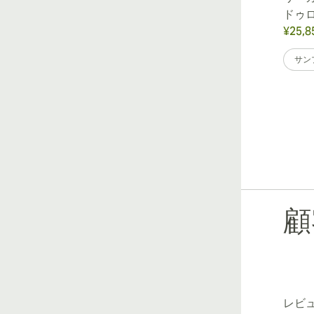
ドゥロ ロブスト
ドゥロ
¥22,024
¥25,8
でした
¥33,834
-35%
サンプル5
25個入り箱
サン
顧
レビ