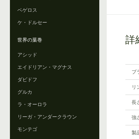
ベゲロス
ケ・ドルセー
詳
世界の葉巻
アシッド
エイドリアン・マグナス
ブ
ダビドフ
リ
グルカ
長
ラ・オーロラ
リーガ・アンダークラウン
強
モンテゴ
製