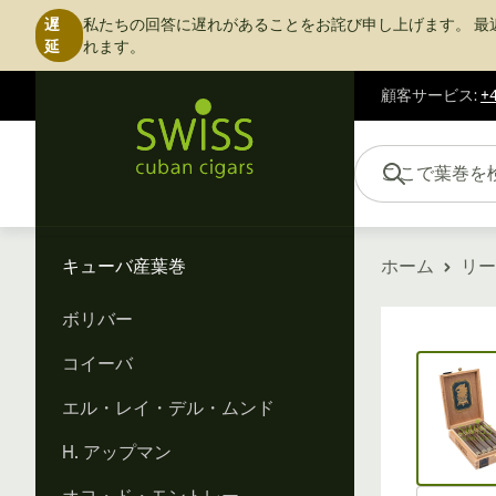
遅
私たちの回答に遅れがあることをお詫び申し上げます。
最
延
れます。
顧客サービス
:
+4
コンテンツにスキップ
ここで葉巻を検索...
キューバ産葉巻
ホーム
リー
ボリバー
Vi
コイーバ
エル・レイ・デル・ムンド
H. アップマン