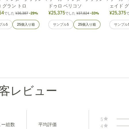
 グラン トロ
ドゥロ ベリコソ
ェイド グ
54
¥25,375
¥25,375
でした
¥36,387
-29%
でした
¥37,824
-33%
プル5
25個入り箱
サンプル5
25個入り箱
サンプル
客レビュー
5
ュー総数
平均評価
4