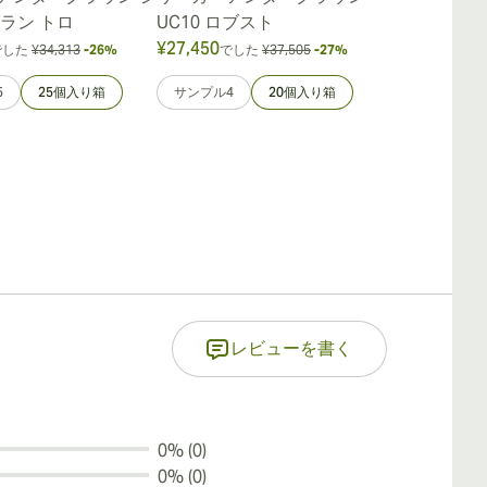
ラン トロ
UC10 ロブスト
UC10 トロ
¥27,450
¥6,384
でした
¥34,313
-26%
でした
¥37,505
-27%
でした
5
25個入り箱
サンプル4
20個入り箱
サンプル4
レビューを書く
0% (0)
0% (0)