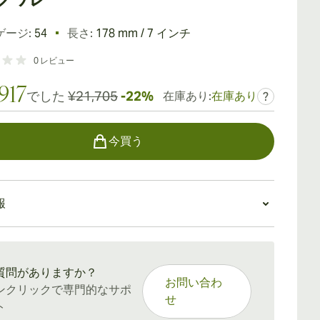
ゲージ:
54
長さ:
178 mm / 7 インチ
0
レビュー
917
でした
¥21,705
-22%
在庫あり:
在庫あり
?
今買う
報
：15〜45日
質問がありますか？
お問い合わ
ンクリックで専門的なサポ
せ
ト