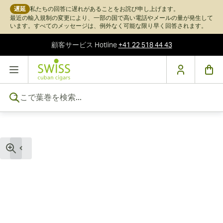
遅延
私たちの回答に遅れがあることをお詫び申し上げます。
最近の輸入規制の変更により、一部の国で高い電話やメールの量が発生して
います。すべてのメッセージは、例外なく可能な限り早く回答されます。
顧客サービス
Hotline
+41 22 518 44 43
コンテンツにスキップ
ここで葉巻を検索...