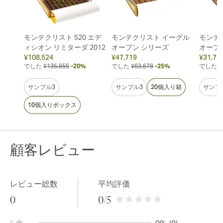
モンテクリスト 520 エデ
モンテクリスト イーグル
モンテ
ィシオン リミターダ 2012
オープン シリーズ
オープ
¥108,524
¥47,719
¥31,75
でした
¥135,655
-20%
でした
¥63,678
-25%
でした
¥
サンプル3
サンプル3
20個入り箱
サンプ
10個入りボックス
顧客レビュー
レビュー総数
平均評価
0
0
/5