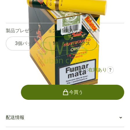
リングゲージ:
50
長さ:
124 mm / 4.8 インチ
0
レビュー
製品プレゼンテーション:
15個入りボックス
3個パック
15個入りボックス
在庫あり:
在庫あり
?
でした
¥39,101
¥26,173
個数
今買う
配送情報