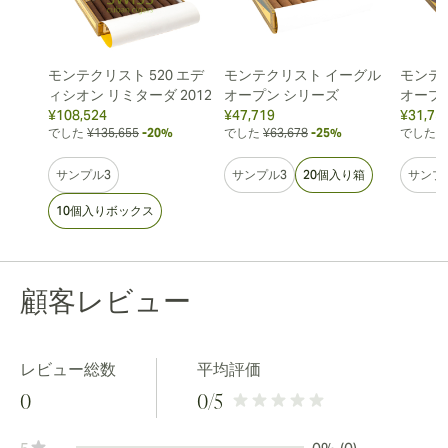
モンテクリスト 520 エデ
モンテクリスト イーグル
モンテ
ィシオン リミターダ 2012
オープン シリーズ
オープ
¥108,524
¥47,719
¥31,75
でした
¥135,655
-20%
でした
¥63,678
-25%
でした
¥
サンプル3
サンプル3
20個入り箱
サンプ
10個入りボックス
顧客レビュー
レビュー総数
平均評価
0
0
/5