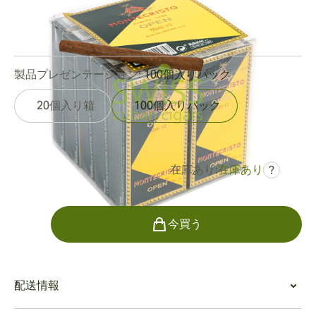
リングゲージ:
19
長さ:
81 mm / 3.2 インチ
0
レビュー
製品プレゼンテーション:
100個入りパック
20個入り箱
100個入りパック
在庫あり:
在庫あり
?
でした
¥18,034
¥14,044
個数
今買う
配送情報