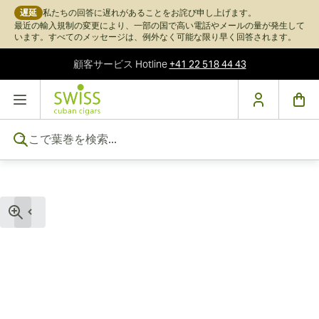
遅延
私たちの回答に遅れがあることをお詫び申し上げます。
最近の輸入規制の変更により、一部の国で高い電話やメールの量が発生して
います。すべてのメッセージは、例外なく可能な限り早く回答されます。
顧客サービス
Hotline
+41 22 518 44 43
コンテンツにスキップ
ここで葉巻を検索...