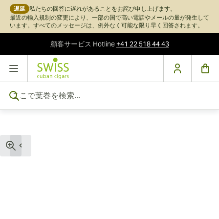
遅延
私たちの回答に遅れがあることをお詫び申し上げます。
最近の輸入規制の変更により、一部の国で高い電話やメールの量が発生して
います。すべてのメッセージは、例外なく可能な限り早く回答されます。
顧客サービス
Hotline
+41 22 518 44 43
コンテンツにスキップ
ここで葉巻を検索...