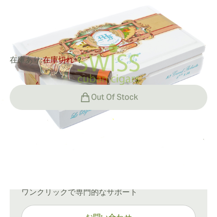
リングゲージ:
55
長さ:
143 mm / 5.62 インチ
0
レビュー
在庫あり:
在庫切れ
?
Out Of Stock
配送情報
通常配送：15〜45日
ご質問がありますか？
ワンクリックで専門的なサポート