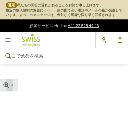
遅延
私たちの回答に遅れがあることをお詫び申し上げます。
最近の輸入規制の変更により、一部の国で高い電話やメールの量が発生して
います。すべてのメッセージは、例外なく可能な限り早く回答されます。
顧客サービス
Hotline
+41 22 518 44 43
コンテンツにスキップ
ここで葉巻を検索...