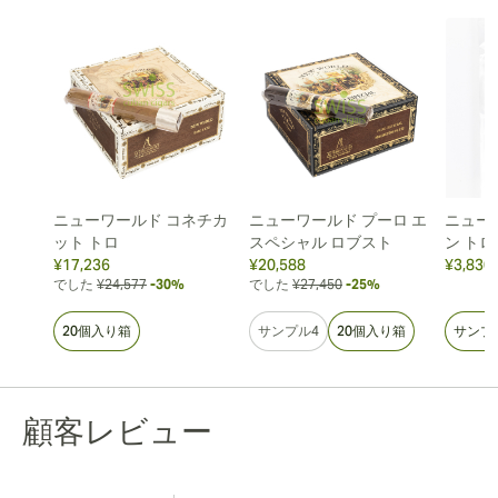
ニューワールド コネチカ
ニューワールド プーロ エ
ニュー
ット トロ
スペシャル ロブスト
ン トロ
¥17,236
¥20,588
¥3,830
でした
¥24,577
-30%
でした
¥27,450
-25%
20個入り箱
サンプル4
20個入り箱
サンプ
顧客レビュー