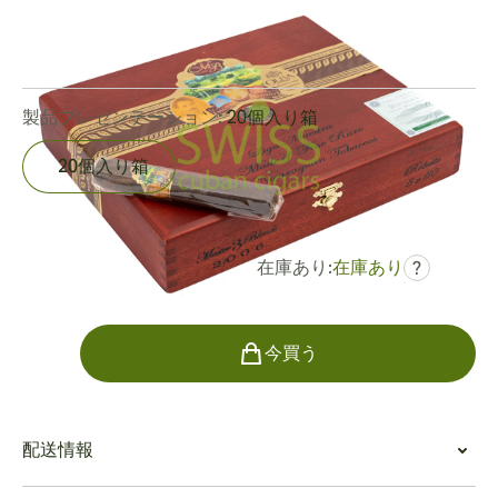
リングゲージ:
50
長さ:
127 mm / 5 インチ
0
レビュー
製品プレゼンテーション:
20個入り箱
20個入り箱
在庫あり:
在庫あり
?
でした
¥24,258
¥23,141
個数
今買う
配送情報