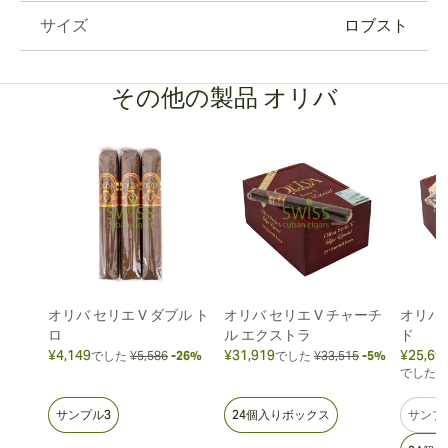
サイズ
ロブスト
その他の製品 オリバ
オリバ セリエ V ダブル ト
オリバ セリエ V チャーチ
オリバ 
ロ
ル エクストラ
ド
¥4,149
¥31,919
¥25,69
でした
¥5,586
-26%
でした
¥33,515
-5%
でした
¥
サンプル3
24個入りボックス
サンプ