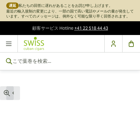
遅延
私たちの回答に遅れがあることをお詫び申し上げます。
最近の輸入規制の変更により、一部の国で高い電話やメールの量が発生して
います。すべてのメッセージは、例外なく可能な限り早く回答されます。
顧客サービス
Hotline
+41 22 518 44 43
コンテンツにスキップ
ここで葉巻を検索...