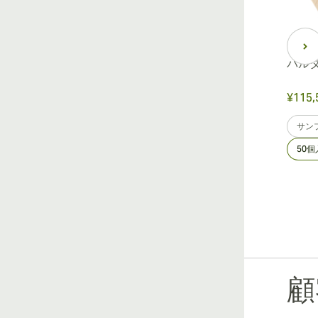
パル
¥115,
サン
50
顧