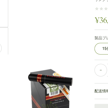
ew larger image
¥36
ew larger image
製品プ
1
ew larger image
個数
ew larger image
配送情
通常配送