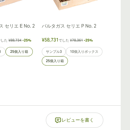
セリエ E No. 2
パルタガス セリエ P No. 2
パルタガス 
¥58,731
¥51,549
でした
¥88,734
-25%
でした
¥78,361
-25%
でし
3
25個入り箱
サンプル3
10個入りボックス
サンプル3
25個入り箱
レビューを書く