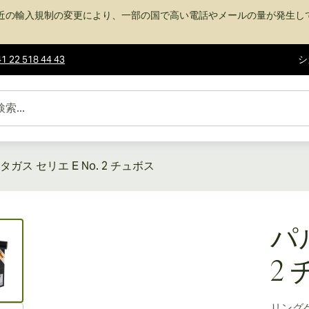
近の輸入規制の変更により、一部の国で高い電話やメールの量が発生し
1 22 518 44 43
シ
タガス セリエ E No. 2 チュボス
ew larger image
パ
2
リング