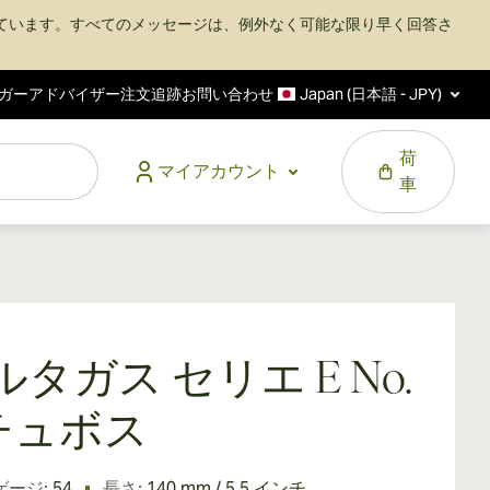
ています。すべてのメッセージは、例外なく可能な限り早く回答さ
ガーアドバイザー
注文追跡
お問い合わせ
Japan (日本語 - JPY)
荷
マイアカウント
車
ルタガス セリエ E No.
 チュボス
ゲージ:
54
長さ:
140 mm / 5.5 インチ