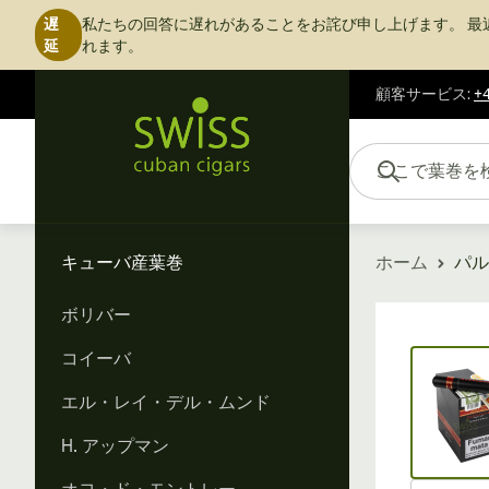
遅
私たちの回答に遅れがあることをお詫び申し上げます。
最
延
れます。
顧客サービス
:
+4
コンテンツにスキップ
ここで葉巻を検索...
キューバ産葉巻
ホーム
パル
ボリバー
Vi
コイーバ
エル・レイ・デル・ムンド
H. アップマン