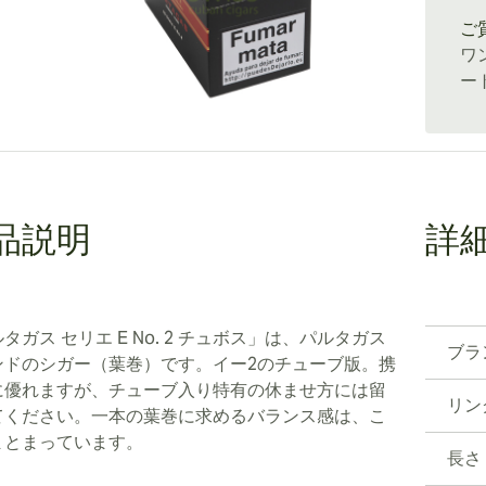
ご
ワ
ー
品説明
詳
タガス セリエ E No. 2 チュボス」は、パルタガス
ブラ
ンドのシガー（葉巻）です。イー2のチューブ版。携
に優れますが、チューブ入り特有の休ませ方には留
リン
てください。一本の葉巻に求めるバランス感は、こ
まとまっています。
長さ