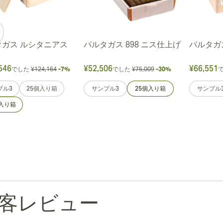
タガス ルシタニアス
パルタガス 898 ニス仕上げ
パルタガス 
546
¥52,506
¥66,551
でした
¥124,164
-7%
でした
¥75,009
-30%
プル3
25個入り箱
サンプル3
25個入り箱
サンプル
個入り箱
客レビュー