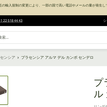
近の輸入規制の変更により、一部の国で高い電話やメールの量が発生し
1 22 518 44 43
シ
センシア
プラセンシア アルマ デル カンポ センデロ
ew larger image
プ
ル
リング