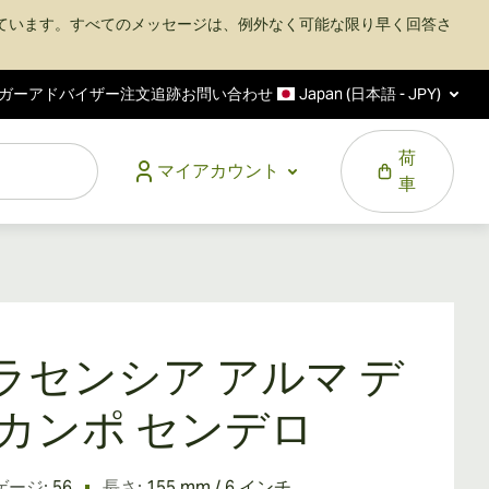
ています。すべてのメッセージは、例外なく可能な限り早く回答さ
ガーアドバイザー
注文追跡
お問い合わせ
Japan (日本語 - JPY)
荷
マイアカウント
車
ラセンシア アルマ デ
 カンポ センデロ
ゲージ:
56
長さ:
155 mm / 6 インチ