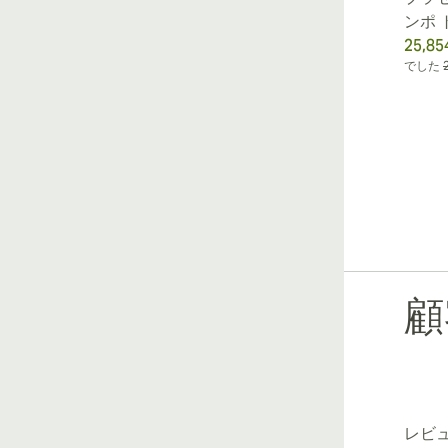
ンポ 
25,85
でした
顧
レビ