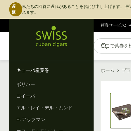
遅
私たちの回答に遅れがあることをお詫び申し上げます。
最
延
れます。
顧客サービス
:
+4
コンテンツにスキップ
ここで葉巻を検索...
キューバ産葉巻
ホーム
プラ
ボリバー
Vi
コイーバ
エル・レイ・デル・ムンド
H. アップマン