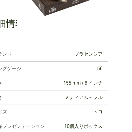
細情報
ランド
プラセンシア
ングゲージ
56
さ
155 mm / 6 インチ
さ
ミディアム～フル
イズ
トロ
品プレゼンテーション
10個入りボックス