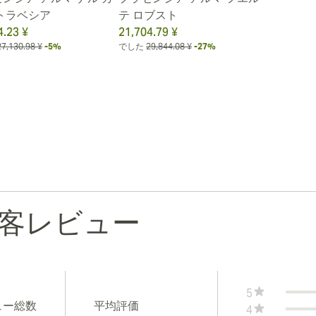
トラベシア
テ ロブスト
4.23 ¥
21,704.79 ¥
27,130.98 ¥
-5%
でした
29,844.08 ¥
-27%
客レビュー
5
ュー総数
平均評価
4