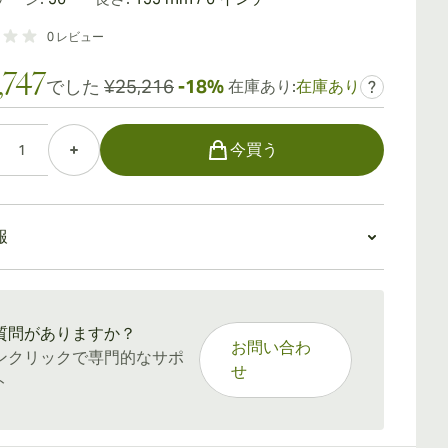
0
レビュー
,747
でした
¥25,216
-18%
在庫あり:
在庫あり
?
今買う
報
：15〜45日
質問がありますか？
お問い合わ
ンクリックで専門的なサポ
せ
ト