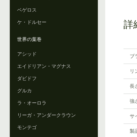
ベゲロス
ケ・ドルセー
詳
世界の葉巻
アシッド
ブ
エイドリアン・マグナス
リ
ダビドフ
長
グルカ
強
ラ・オーロラ
リーガ・アンダークラウン
サ
モンテゴ
製