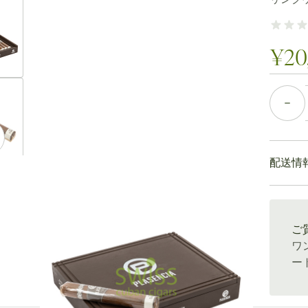
ew larger image
¥20
ew larger image
個数
配送情
ew larger image
通常配送
ご
ワ
ew larger image
ー