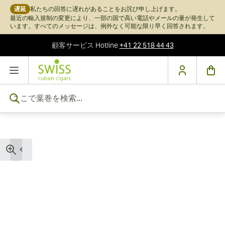
遅延
私たちの回答に遅れがあることをお詫び申し上げます。
最近の輸入規制の変更により、一部の国で高い電話やメールの量が発生して
います。すべてのメッセージは、例外なく可能な限り早く回答されます。
顧客サービス
Hotline
+41 22 518 44 43
コンテンツにスキップ
ここで葉巻を検索...