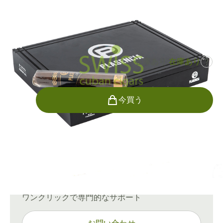
リングゲージ:
52
長さ:
133 mm / 5.25 インチ
0
レビュー
在庫あり:
在庫あり
?
¥21,705
でした
¥29,844
-27%
個数
今買う
配送情報
通常配送：15〜45日
ご質問がありますか？
ワンクリックで専門的なサポート