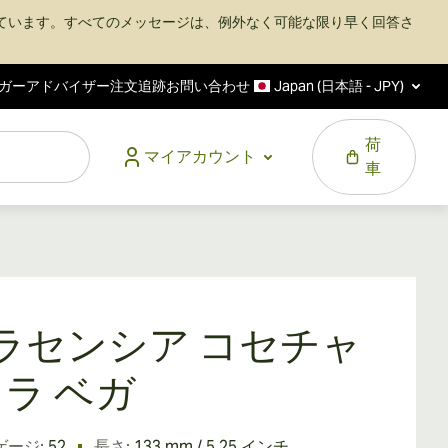
ています。すべてのメッセージは、例外なく可能な限り早く回答さ
ガーアドバイザー
注文追跡
お問い合わせ
Japan (日本語 - JPY)
荷
マイアカウント
車
ラセンシア コセチャ
6 ラ ベガ
ゲージ:
52
長さ:
133 mm / 5.25 インチ