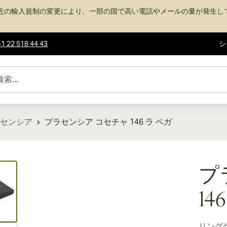
近の輸入規制の変更により、一部の国で高い電話やメールの量が発生し
1 22 518 44 43
シ
センシア
プラセンシア コセチャ 146 ラ ベガ
ew larger image
プ
14
リング