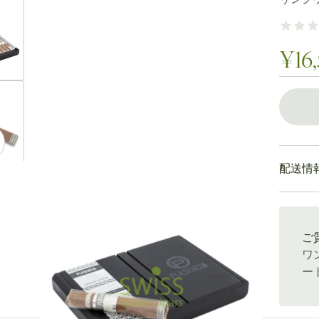
ew larger image
¥16
ew larger image
配送情
ew larger image
通常配送
ご
ワ
ew larger image
ー