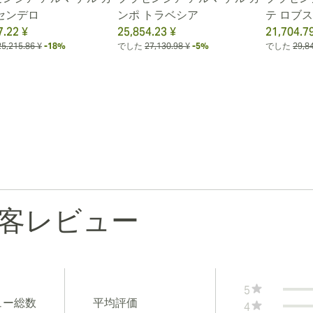
センデロ
ンポ トラベシア
テ ロブ
7.22 ¥
25,854.23 ¥
21,704.7
25,215.86 ¥
-18%
でした
27,130.98 ¥
-5%
でした
29,8
客レビュー
5
ュー総数
平均評価
4