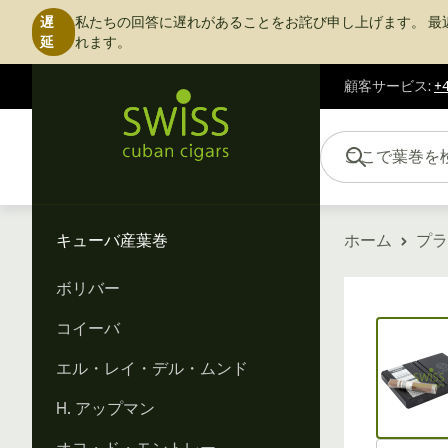
遅
私たちの回答に遅れがあることをお詫び申し上げます。
最
延
れます。
顧客サービス
:
+4
コンテンツにスキップ
ここで葉巻を検索...
キューバ産葉巻
ホーム
プラ
ボリバー
Vi
コイーバ
エル・レイ・デル・ムンド
H. アップマン