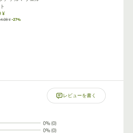
スト
9 ¥
44.08 ¥
-27%
レビューを書く
0% (0)
0% (0)