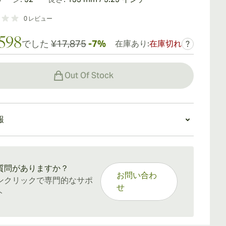
0
レビュー
,598
でした
¥17,875
-7%
在庫あり:
在庫切れ
?
Out Of Stock
報
：15〜45日
質問がありますか？
お問い合わ
ンクリックで専門的なサポ
せ
ト