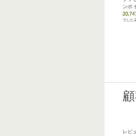
ンポ 
20,74
でした
顧
レビ