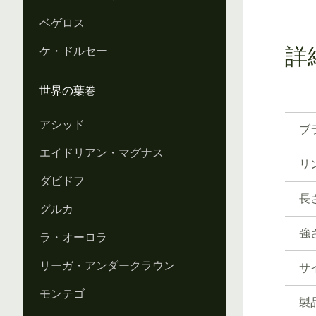
ベゲロス
ケ・ドルセー
詳
世界の葉巻
アシッド
ブ
エイドリアン・マグナス
リ
ダビドフ
長
グルカ
強
ラ・オーロラ
リーガ・アンダークラウン
サ
モンテゴ
製