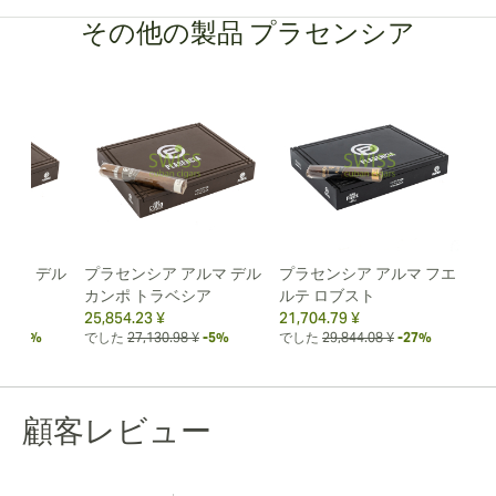
その他の製品 プラセンシア
ルマ デル
プラセンシア アルマ デル
プラセンシア アルマ フエ
ロ
カンポ トラベシア
ルテ ロブスト
25,854.23 ¥
21,704.79 ¥
¥
-18%
でした
27,130.98 ¥
-5%
でした
29,844.08 ¥
-27%
顧客レビュー