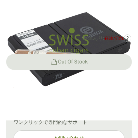
リングゲージ:
58
長さ:
155 mm / 6 インチ
0
レビュー
在庫あり:
在庫切れ
?
¥14,523
でした
¥22,343
-35%
Out Of Stock
配送情報
通常配送：15〜45日
ご質問がありますか？
ワンクリックで専門的なサポート