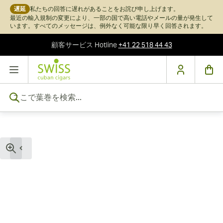
遅延
私たちの回答に遅れがあることをお詫び申し上げます。
最近の輸入規制の変更により、一部の国で高い電話やメールの量が発生して
います。すべてのメッセージは、例外なく可能な限り早く回答されます。
顧客サービス
Hotline
+41 22 518 44 43
コンテンツにスキップ
ここで葉巻を検索...