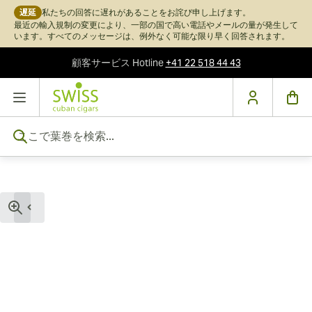
遅延
私たちの回答に遅れがあることをお詫び申し上げます。
最近の輸入規制の変更により、一部の国で高い電話やメールの量が発生して
います。すべてのメッセージは、例外なく可能な限り早く回答されます。
顧客サービス
Hotline
+41 22 518 44 43
コンテンツにスキップ
ここで葉巻を検索...