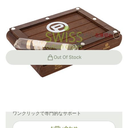
リングゲージ:
56
長さ:
146 mm / 5.75 インチ
0
レビュー
在庫あり:
在庫切れ
?
¥11,012
でした
¥13,406
-18%
Out Of Stock
配送情報
通常配送：15〜45日
ご質問がありますか？
ワンクリックで専門的なサポート