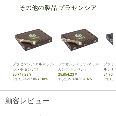
その他の製品 プラセンシア
プラセンシア アルマ デル
プラセンシア アルマ デル
プラセ
カンポ センデロ
カンポ トラベシア
ルテ 
20,747.22 ¥
25,854.23 ¥
21,704.
でした
25,215.86 ¥
-18%
でした
27,130.98 ¥
-5%
でした
2
顧客レビュー