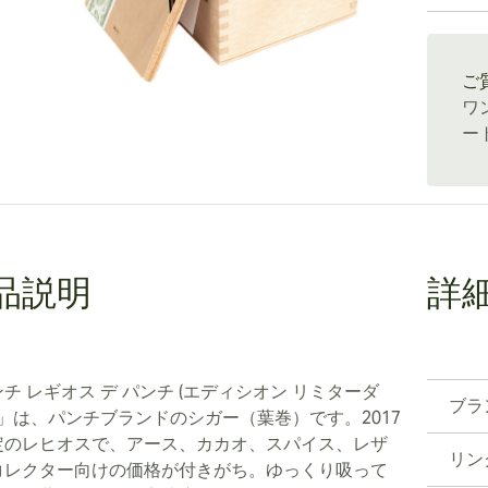
通常配送
ご
ワ
ー
品説明
詳
チ レギオス デ パンチ (エディシオン リミターダ
ブラ
7)」は、パンチブランドのシガー（葉巻）です。2017
定のレヒオスで、アース、カカオ、スパイス、レザ
リン
コレクター向けの価格が付きがち。ゆっくり吸って