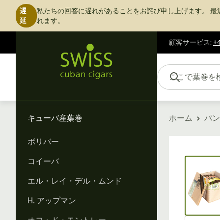
遅
私たちの回答に遅れがあることをお詫び申し上げます。
最
延
れます。
顧客サービス
:
+4
コンテンツにスキップ
ここで葉巻を検索...
キューバ産葉巻
ホーム
パン
ボリバー
Vi
コイーバ
エル・レイ・デル・ムンド
H. アップマン