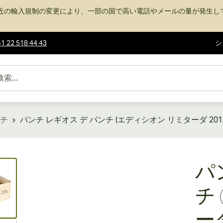
近の輸入規制の変更により、一部の国で高い電話やメールの量が発生し
1 22 518 44 43
シ
チ
パンチ レギオス デ パンチ (エディシオン リミターダ 2017
ew larger image
パ
チ
ーダ