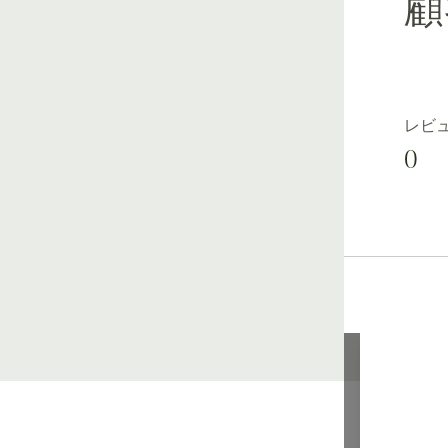
顧
レビ
0