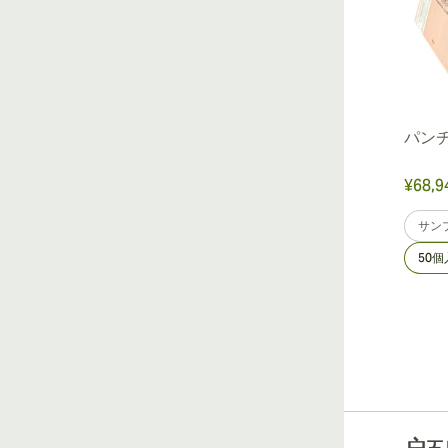
パンチ
¥68,9
サン
50