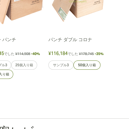
 パンチ
パンチ ダブル コロナ
45
¥116,184
でした
¥114,908
-40%
でした
¥178,745
-35%
プル3
25個入り箱
サンプル3
50個入り箱
個入り箱