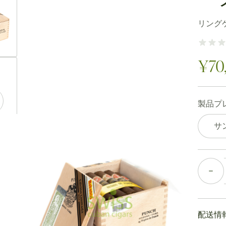
ew larger image
リング
ew larger image
¥70
製品プ
ew larger image
サ
個数
ew larger image
配送情