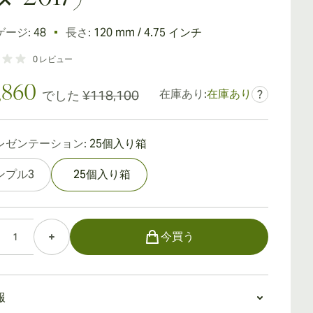
ゲージ:
48
長さ:
120 mm / 4.75 インチ
0
レビュー
,860
在庫あり:
在庫あり
でした
¥118,100
?
レゼンテーション:
25個入り箱
ンプル3
25個入り箱
今買う
報