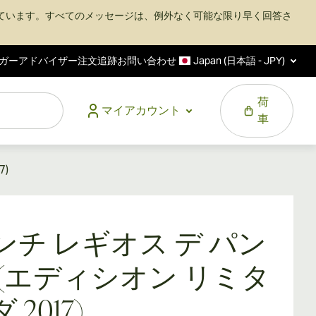
ています。すべてのメッセージは、例外なく可能な限り早く回答さ
ガーアドバイザー
注文追跡
お問い合わせ
Japan (日本語 - JPY)
荷
マイアカウント
車
)
ンチ レギオス デ パン
 (エディシオン リミタ
 2017)