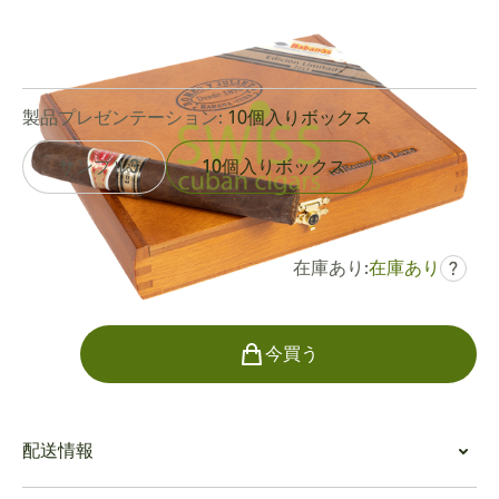
リングゲージ:
52
長さ:
162 mm / 6.4 インチ
0
レビュー
製品プレゼンテーション:
10個入りボックス
サンプル3
10個入りボックス
在庫あり:
在庫あり
?
でした
¥163,105
¥105,970
個数
今買う
配送情報