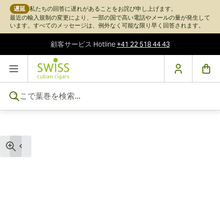
遅延
私たちの回答に遅れがあることをお詫び申し上げます。
最近の輸入規制の変更により、一部の国で高い電話やメールの量が発生して
います。すべてのメッセージは、例外なく可能な限り早く回答されます。
顧客サービス
Hotline
+41 22 518 44 43
コンテンツにスキップ
ここで葉巻を検索...