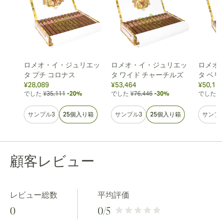
ロメオ・イ・ジュリエッ
ロメオ・イ・ジュリエッ
ロメオ
タ プチ コロナス
タ ワイド チャーチルズ
タ ベ
¥28,089
¥53,464
¥50,11
でした
¥35,111
-20%
でした
¥76,446
-30%
でした
¥
サンプル3
25個入り箱
サンプル3
25個入り箱
サンプ
顧客レビュー
レビュー総数
平均評価
0
0
/5