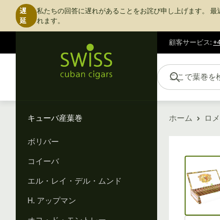
遅
私たちの回答に遅れがあることをお詫び申し上げます。
最
延
れます。
顧客サービス
:
+4
コンテンツにスキップ
ここで葉巻を検索...
キューバ産葉巻
ホーム
ロメ
ボリバー
Vi
コイーバ
エル・レイ・デル・ムンド
H. アップマン