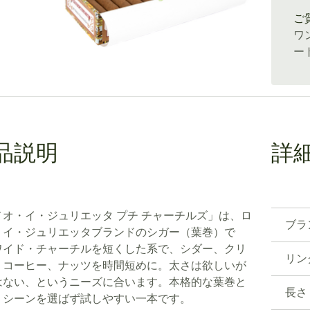
ご
ワ
ー
品説明
詳
メオ・イ・ジュリエッタ プチ チャーチルズ」は、ロ
ブラ
・イ・ジュリエッタブランドのシガー（葉巻）で
ワイド・チャーチルを短くした系で、シダー、クリ
リン
、コーヒー、ナッツを時間短めに。太さは欲しいが
はない、というニーズに合います。本格的な葉巻と
長さ
、シーンを選ばず試しやすい一本です。