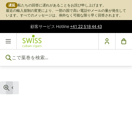
遅延
私たちの回答に遅れがあることをお詫び申し上げます。
最近の輸入規制の変更により、一部の国で高い電話やメールの量が発生して
います。すべてのメッセージは、例外なく可能な限り早く回答されます。
顧客サービス
Hotline
+41 22 518 44 43
コンテンツにスキップ
ここで葉巻を検索...