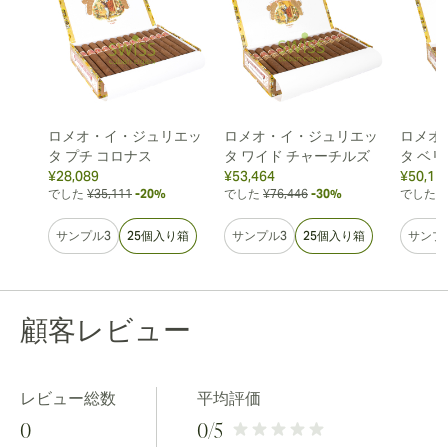
ロメオ・イ・ジュリエッ
ロメオ・イ・ジュリエッ
ロメオ
タ プチ コロナス
タ ワイド チャーチルズ
タ ベ
¥28,089
¥53,464
¥50,11
でした
¥35,111
-20%
でした
¥76,446
-30%
でした
¥
サンプル3
25個入り箱
サンプル3
25個入り箱
サンプ
顧客レビュー
レビュー総数
平均評価
0
0
/5