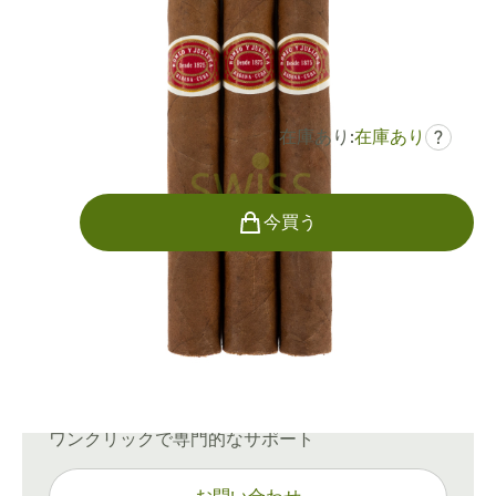
リングゲージ:
40
長さ:
117 mm / 4.61 インチ
0
レビュー
在庫あり:
在庫あり
?
¥2,873
でした
¥3,990
-28%
個数
今買う
配送情報
通常配送：15〜45日
ご質問がありますか？
ワンクリックで専門的なサポート