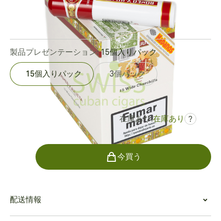
リングゲージ:
55
長さ:
130 mm / 5.1 インチ
0
レビュー
製品プレゼンテーション:
15個入りパック
15個入りパック
3個パック
在庫あり:
在庫あり
?
でした
¥51,070
¥38,303
個数
今買う
配送情報