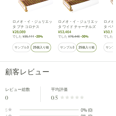
ロメオ・イ・ジュリエッ
ロメオ・イ・ジュリエッ
ロメオ
タ プチ コロナス
タ ワイド チャーチルズ
タ ベ
¥28,089
¥53,464
¥50,11
でした
¥35,111
-20%
でした
¥76,446
-30%
でした
¥
サンプル3
25個入り箱
サンプル3
25個入り箱
サンプ
顧客レビュー
レビュー総数
平均評価
0
0
/5
5
0% (0)