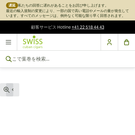
遅延
私たちの回答に遅れがあることをお詫び申し上げます。
最近の輸入規制の変更により、一部の国で高い電話やメールの量が発生して
います。すべてのメッセージは、例外なく可能な限り早く回答されます。
顧客サービス
Hotline
+41 22 518 44 43
コンテンツにスキップ
ここで葉巻を検索...