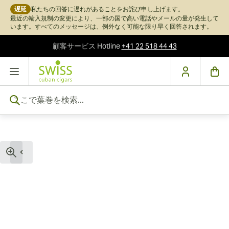
遅延
私たちの回答に遅れがあることをお詫び申し上げます。
最近の輸入規制の変更により、一部の国で高い電話やメールの量が発生して
います。すべてのメッセージは、例外なく可能な限り早く回答されます。
顧客サービス
Hotline
+41 22 518 44 43
コンテンツにスキップ
ここで葉巻を検索...