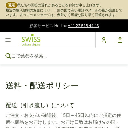
遅延
私たちの回答に遅れがあることをお詫び申し上げます。
最近の輸入規制の変更により、一部の国で高い電話やメールの量が発生して
います。すべてのメッセージは、例外なく可能な限り早く回答されます。
顧客サービス
Hotline
+41 22 518 44 43
コンテンツにスキップ
ここで葉巻を検索...
送料・配送ポリシー
配送（引き渡し）について
ご注文・お支払い確認後、15日～45日以内にご指定の住
所へ商品をお届けします。お届け日数はお届け先の国・