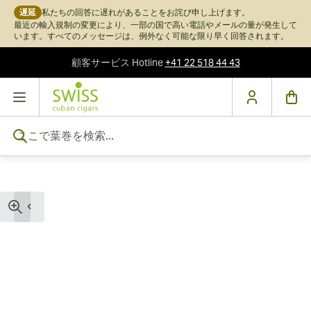
遅延
私たちの回答に遅れがあることをお詫び申し上げます。
最近の輸入規制の変更により、一部の国で高い電話やメールの量が発生して
います。すべてのメッセージは、例外なく可能な限り早く回答されます。
顧客サービス
Hotline
+41 22 518 44 43
コンテンツにスキップ
ここで葉巻を検索...