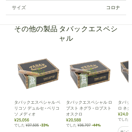
サイズ
コロナ
その他の製品 タバックエスペシ
ャル
タバックエスペシャル ベ
タバックエスペシャル ロ
タバッ
リコソ デュルセ - ベリコ
ブスト ネグラ - ロブスト
ロ ネグ
ソ メディオ
オスクロ
¥24,09
でした
¥
¥25,056
¥20,588
でした
¥37,505
-33%
でした
¥36,707
-44%
サンプ