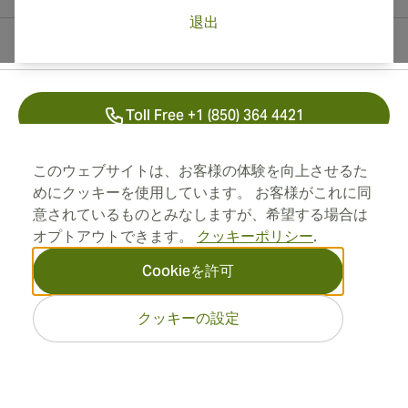
退出
連絡先情報
Toll Free +1 (850) 364 4421
+41 22 518 44 43
このウェブサイトは、お客様の体験を向上させるた
めにクッキーを使用しています。 お客様がこれに同
info@swisscubancigars.com
意されているものとみなしますが、希望する場合は
オプトアウトできます。
クッキーポリシー
.
Cookieを許可
インフォメーション
クッキーの設定
住所
2026 SwissCubanCigars.jp —
Cigar Group. すべての権利は