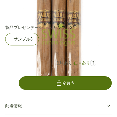
リングゲージ:
46
長さ:
121 mm / 4.75 インチ
0
レビュー
製品プレゼンテーション:
サンプル3
サンプル3
在庫あり:
在庫あり
?
でした
¥3,990
¥2,713
個数
今買う
配送情報