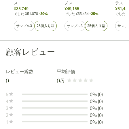
ス
ノス
テス
¥35,749
¥49,155
¥61,44
でした
¥51,070
-30%
でした
¥65,434
-25%
でした
¥
サンプル3
25個入り箱
サンプル3
25個入り箱
サンプ
顧客レビュー
レビュー総数
平均評価
0
0
/5
5
0% (0)
4
0% (0)
3
0% (0)
2
0% (0)
1
0% (0)