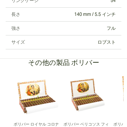
リングゲージ
54
長さ
140 mm / 5.5 インチ
強さ
フル
サイズ
ロブスト
その他の製品 ボリバー
ボリバー ロイヤル コロナ
ボリバー ベリコソス フィ
ボリバ