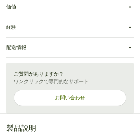
Bolivar Soberanos LE 2018を吸う
価値
この葉巻は45～75分の喫煙中を貫いた非常に特徴的な野
性的なベースノートがあります。コールドドローは、味
Bolivar Soberanos LE 2018の価値
蕾をヒリヒリさせる非常に心地よいウッディな刺激を与
経験
Bolivar Soberanos LE 2018は、他のボリバル葉巻より高
え、ほぼすぐにこの葉巻のならではの良さが分かりま
価格ですが、最長75分という長い喫煙時間とロバストサ
す。
Bolivar Soberanos LE 2018 体験
イズでよく評価されています。卓越した風味と力強さ、
序盤は、ウッド、天然タバコ葉、皮の香りが交わってワ
配送情報
この葉巻は、ボリバルからの傑作の価値を知っている愛
高品質なボリバルタバコ葉の組み合わせにより、この特
イルドで奇妙な体験をもたらします。中盤はよりクリー
好家やキューバ葉巻ファンにお薦めです。バランスが良
別なキューバ葉巻はお客様のヒュミドールに飾る価値が
ミーになり、初心者のスモーカーには圧倒されるような
通常配送：15〜45日
く、斬新な個性を持つこの葉巻は、お客様に多くの楽し
あると言っても過言ではありません。
強力的なフレーバーを放ちます。絶妙な「野性の呼び
い体験をもたらすでしょう。
ご質問がありますか？
声」のような終盤は、土と野性的な香りを楽しむことが
ワンクリックで専門的なサポート
できます。
お問い合わせ
製品説明