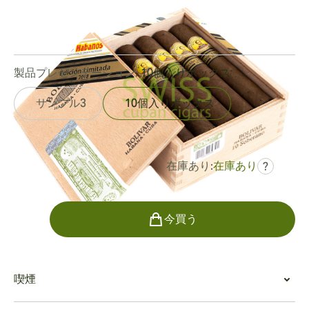
リングゲージ:
54
長さ:
140 mm / 5.5 インチ
0
レビュー
製品プレゼンテーション:
10個入りボックス
サンプル3
10個入りボックス
在庫あり:
在庫あり
?
でした
¥81,393
¥52,985
個数
今買う
喫煙