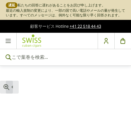
遅延
私たちの回答に遅れがあることをお詫び申し上げます。
最近の輸入規制の変更により、一部の国で高い電話やメールの量が発生して
います。すべてのメッセージは、例外なく可能な限り早く回答されます。
顧客サービス
Hotline
+41 22 518 44 43
コンテンツにスキップ
ここで葉巻を検索...