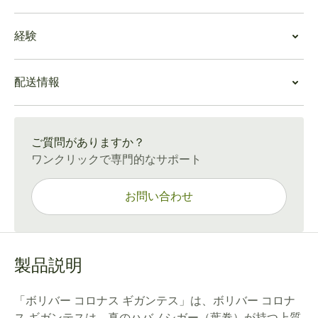
ッパーの葉巻で、葉脈が少し見え、オイルがほんのり感
Bolivar Coronas Gigantesの価値
じられる滑らかな手触りです。キューバで最も繊細に巻
経験
葉巻スモーカーに最も愛されているエレガントな色で
かれた葉巻の一つとして、非常にコンパクトで親しみや
す。この葉巻は、きつすぎるものに圧倒されることな
すいタバコローラーです。
Bolivar Coronas Gigantesの体験
く、力強いフルボディタバコを吸いたい場合に最適で
コールドドローから最後まで、美味しいアーシーなベー
配送情報
この葉巻は、バランスのとれた心地よい体験を提供し、
す。
スフレーバーが続きます。序盤（1/3ファーストサード）
あまりきつくないフルボディの煙を求める喫煙者に最適
はスパイスとウッディな香りがゆっくりと口中を刺激し
通常配送：15〜45日
です。風味は非常に豊かですが、特に尖った風味がな
ます。中盤（2/3セカンドサード）では、力強いホワイト
く、たくさんの場面に適しています。愛好家に愛され、
ご質問がありますか？
ペッパーと杉の香りがベースノートと絶妙なバランスを
初心者がチャレンジしたいこの葉巻は、多くの飲み物と
ワンクリックで専門的なサポート
保ち、力強い風味を最大限に引き出します。
合うのです。
Bolivar Coronas Gigantesの終盤は、素晴らしいスイー
ツの締めのように、ローストコーヒーのクリーミーなノ
お問い合わせ
ートとベースの土の香りで味覚を楽しませてくれます。
製品説明
「ボリバー コロナス ギガンテス」は、ボリバー コロナ
ス ギガンテスは、真のハバノシガー（葉巻）が持つ上質