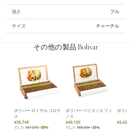
強さ
フル
サイズ
チャーチル
その他の製品 Bolivar
ボリバー ロイヤル コロナ
ボリバー ベリコソス フィ
ボリバ
ス
ノス
¥35,749
¥49,155
¥5,426
でした
¥51,070
-30%
でした
¥65,434
-25%