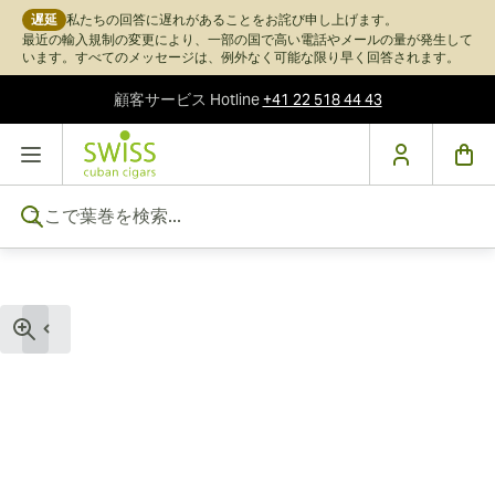
遅延
私たちの回答に遅れがあることをお詫び申し上げます。
最近の輸入規制の変更により、一部の国で高い電話やメールの量が発生して
います。すべてのメッセージは、例外なく可能な限り早く回答されます。
顧客サービス
Hotline
+41 22 518 44 43
コンテンツにスキップ
ここで葉巻を検索...