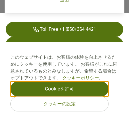
連絡先情報
Toll Free +1 (850) 364 4421
+41 22 518 44 43
このウェブサイトは、お客様の体験を向上させるた
info@swisscubancigars.com
めにクッキーを使用しています。 お客様がこれに同
意されているものとみなしますが、希望する場合は
オプトアウトできます。
クッキーポリシー
.
インフォメーション
Cookieを許可
住所
クッキーの設定
2026 SwissCubanCigars.jp —
Cigar Group. すべての権利は
保留されています。