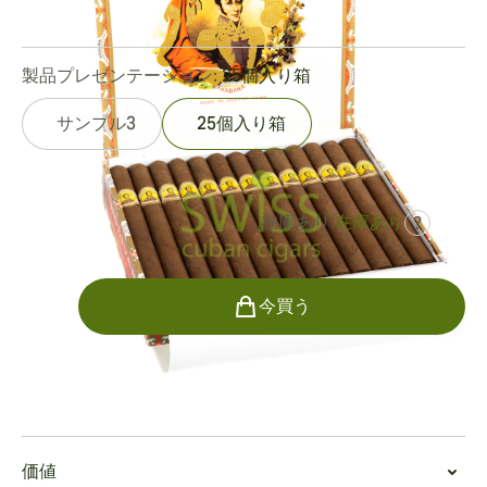
0
レビュー
製品プレゼンテーション:
25個入り箱
サンプル3
25個入り箱
在庫あり:
在庫あり
?
でした
¥87,777
¥61,444
個数
今買う
喫煙
Bolivar Coronas Gigantesに出会う
価値
Bolivar Coronas Gigantesゴージャスなダーククラロラ