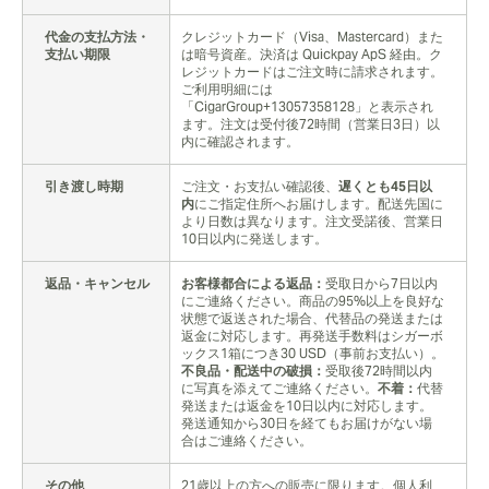
代金の支払方法・
クレジットカード（Visa、Mastercard）また
支払い期限
は暗号資産。決済は Quickpay ApS 経由。ク
レジットカードはご注文時に請求されます。
ご利用明細には
「CigarGroup+13057358128」と表示され
ます。注文は受付後72時間（営業日3日）以
内に確認されます。
引き渡し時期
ご注文・お支払い確認後、
遅くとも45日以
内
にご指定住所へお届けします。配送先国に
より日数は異なります。注文受諾後、営業日
10日以内に発送します。
返品・キャンセル
お客様都合による返品：
受取日から7日以内
にご連絡ください。商品の95%以上を良好な
状態で返送された場合、代替品の発送または
返金に対応します。再発送手数料はシガーボ
ックス1箱につき30 USD（事前お支払い）。
不良品・配送中の破損：
受取後72時間以内
に写真を添えてご連絡ください。
不着：
代替
発送または返金を10日以内に対応します。
発送通知から30日を経てもお届けがない場
合はご連絡ください。
その他
21歳以上の方への販売に限ります。個人利