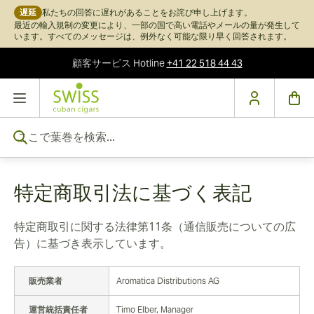
遅延
私たちの回答に遅れがあることをお詫び申し上げます。
最近の輸入規制の変更により、一部の国で高い電話やメールの量が発生して
います。すべてのメッセージは、例外なく可能な限り早く回答されます。
顧客サービス
Hotline
+41 22 518 44 43
コンテンツにスキップ
ここで葉巻を検索...
特定商取引法に基づく表記
特定商取引に関する法律第11条（通信販売についての広
告）に基づき表示しています。
販売業者
Aromatica Distributions AG
運営統括責任者
Timo Elber, Manager