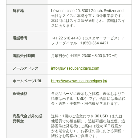
所在地
Löwenstrasse 20, 8001 Zürich, Switzerland
当社はスイスに本拠を置く海外事業者です。
本取引にはスイス法が適用され、管轄はスイ
スにあります。
電話番号
+41 22 518 44 43（カスタマーサービス）／
フリーダイヤル +1 (850) 364 4421
電話受付時間
月曜日から土曜日 23:00 - 8:00 (UTC +9)
メールアドレス
info@swisscubancigars.com
ホームページURL
https://www.swisscubancigars.jp/
販売価格
各商品ページに表示した価格。表示およびご
請求は米ドル（USD）です。合計には商品代
金・送料・手数料・梱包費が含まれます。
商品代金以外の必
送料：1回のご注文につき 30 USD（または
要料金
他通貨での相当額）。追跡可能な航空便。追
跡番号は発送後にご案内（最大10日程度か
かる場合あり）。お客様の国における関税・
諸税はお客様のご負担です。