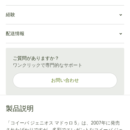
Genios Maduro 5は、オークと杉の香りをベースに、ク
葉巻の価値
リーミーで砂糖のような甘みと苦いダークココアパウダ
経験
この葉巻はその値段に見合った価値があります。葉巻を
ーのほのかの風味が自然に混ざり合っています。スパイ
たくさん吸い、良い価格で品質を求める人、より有名で
シーな香りがエレガントな喫煙体験を締めくくります。
Cohiba Genios Maduro 5 体験
高価なキューバ産葉巻を敬遠する人たちの、お気に入り
Genios Maduro 5は、濃厚で甘く層状重層的な煙を放ち
配送情報
この葉巻は、主に本格的なスモーカー向けの葉巻です
になっています。葉巻愛好家は、特徴的なマデューロ葉
ます。序盤ではオークの香りが感じられます。これはキ
が、誰でも簡単に楽しめる葉巻でもあります。刻々と変
の外観、燃える時の甘い味と吸い心地、そして豊富な風
ャラメルの香りへとスムーズに移行し、最後に炭火で焼
通常配送：15〜45日
化する風味と時代を超えたコイーバの外観を考えると、
味を楽しむことができます。
かれた灰のような風味で締めくくります。
非常に価値がある逸品です。
ご質問がありますか？
この葉巻は、優雅なマデューロの仕上げにより、特別な
ワンクリックで専門的なサポート
外観を持っています。見事な石炭色の木箱に入ってお
り、贈り物にも最適です。
お問い合わせ
製品説明
「コイーバ ジェニオス マドゥロ 5」は、2007年に発売
されたばかりですが、多彩でエレガントなコイーバ ジェ