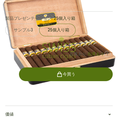
0
レビュー
製品プレゼンテーション:
25個入り箱
サンプル3
25個入り箱
在庫あり:
在庫あり
?
でした
¥155,604
¥109,003
個数
今買う
喫煙
Cohiba Genios Maduro 5を吸う
価値
ミディアムからフルボディのドローを提供するCohiba