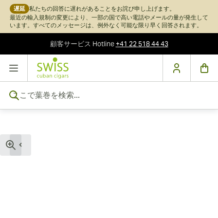
遅延
私たちの回答に遅れがあることをお詫び申し上げます。
最近の輸入規制の変更により、一部の国で高い電話やメールの量が発生して
います。すべてのメッセージは、例外なく可能な限り早く回答されます。
顧客サービス
Hotline
+41 22 518 44 43
コンテンツにスキップ
ここで葉巻を検索...