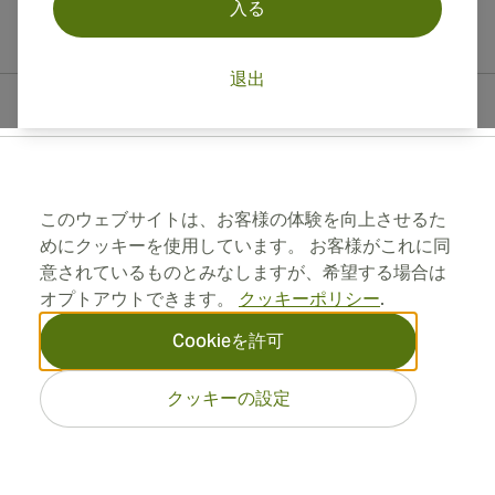
入る
退出
連絡先情報
Toll Free +1 (850) 364 4421
このウェブサイトは、お客様の体験を向上させるた
めにクッキーを使用しています。 お客様がこれに同
+41 22 518 44 43
意されているものとみなしますが、希望する場合は
オプトアウトできます。
クッキーポリシー
.
info@swisscubancigars.com
Cookieを許可
インフォメーション
クッキーの設定
住所