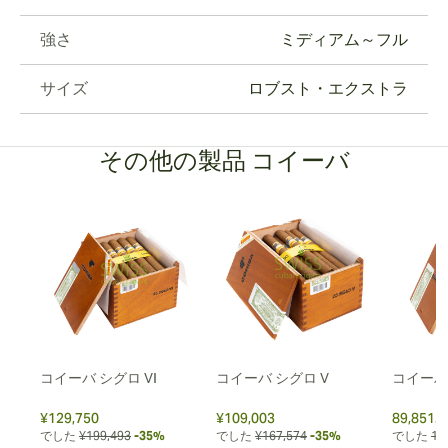
強さ
ミディアム～フル
サイズ
ロブスト・エクストラ
その他の製品 コイーバ
マド
コイーバ シグロ VI
コイーバ シグロ V
コイーバ
¥129,750
¥109,003
89,851.4
でした
¥199,493
-35%
でした
¥167,574
-35%
でした
11