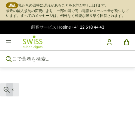
遅延
私たちの回答に遅れがあることをお詫び申し上げます。
最近の輸入規制の変更により、一部の国で高い電話やメールの量が発生して
います。すべてのメッセージは、例外なく可能な限り早く回答されます。
顧客サービス
Hotline
+41 22 518 44 43
コンテンツにスキップ
ここで葉巻を検索...