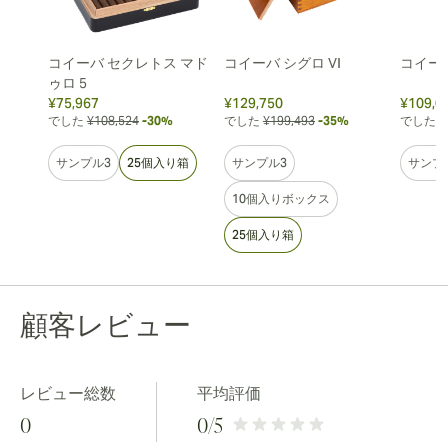
コイーバ セクレトス マド
コイーバ シグロ VI
コイーバ
ゥロ 5
¥75,967
¥129,750
¥109,0
でした
¥108,524
-30%
でした
¥199,493
-35%
でした
¥
サンプル3
25個入り箱
サンプル3
サンプ
10個入りボックス
25個入り箱
顧客レビュー
レビュー総数
平均評価
0
0
/5