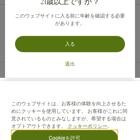
21歳以上ですか？
このウェブサイトに入る前に年齢を確認する必要
があります。
入る
退出
連絡先情報
Toll Free +1 (850) 364 4421
このウェブサイトは、お客様の体験を向上させるた
めにクッキーを使用しています。 お客様がこれに同
+41 22 518 44 43
意されているものとみなしますが、希望する場合は
オプトアウトできます。
クッキーポリシー
.
info@swisscubancigars.com
Cookieを許可