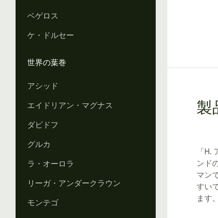
ベゲロス
ケ・ドルセー
世界の葉巻
アシッド
エイドリアン・マグナス
製
ダビドフ
グルカ
「H.
ンド
ラ・オーロラ
マン
リーガ・アンダークラウン
すい
ます
モンテゴ