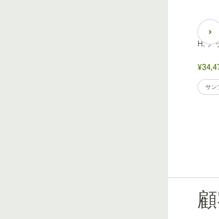
H. 
¥34,4
サン
顧