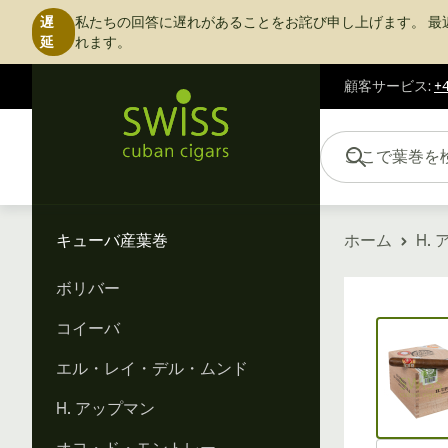
遅
私たちの回答に遅れがあることをお詫び申し上げます。
最
延
れます。
顧客サービス
:
+4
コンテンツにスキップ
ここで葉巻を検索...
キューバ産葉巻
ホーム
H.
ボリバー
Vi
コイーバ
エル・レイ・デル・ムンド
H. アップマン