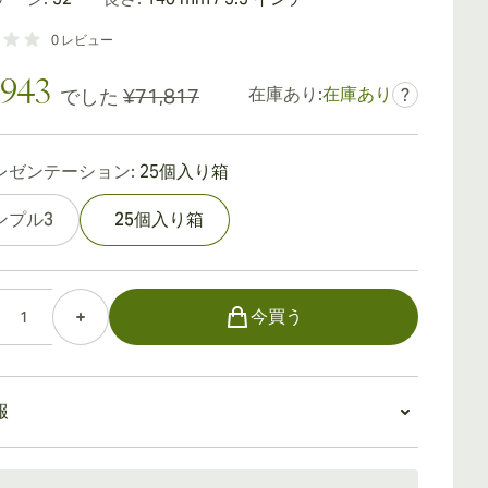
0
レビュー
,943
在庫あり:
在庫あり
でした
¥71,817
?
レゼンテーション:
25個入り箱
ンプル3
25個入り箱
今買う
報
：15〜45日