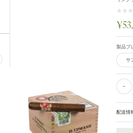
ew larger image
¥53
ew larger image
製品プ
サ
ew larger image
個数
ew larger image
配送情
通常配送