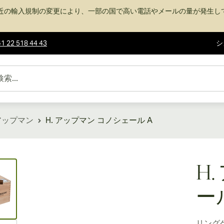
近の輸入規制の変更により、一部の国で高い電話やメールの量が発生し
1 22 518 44 43
シ
 アップマン
H. アップマン コノシェール A
ew larger image
H
ー
リング