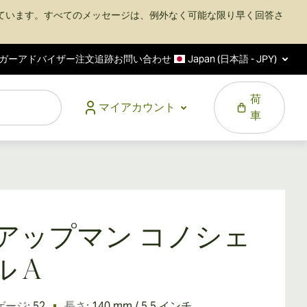
ています。すべてのメッセージは、例外なく可能な限り早く回答さ
ガーアドバイザー
注文追跡
お問い合わせ
Japan (日本語 - JPY)
荷
マイアカウント
車
. アップマン コノシェ
ル A
ゲージ:
52
長さ:
140 mm / 5.5 インチ