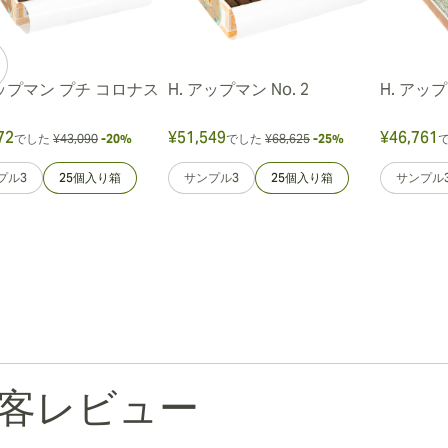
アップマン プチ コロナス
H. アップマン No. 2
H. アッ
72
¥51,549
¥46,761
でした
¥43,090
-20%
でした
¥68,625
-25%
プル3
25個入り箱
サンプル3
25個入り箱
サンプル
客レビュー