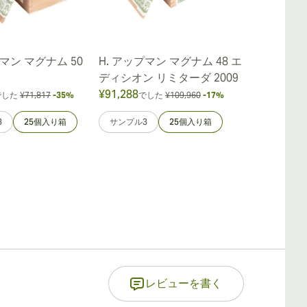
プマン マグナム 50
H. アップマン マグナム 48 エ
H アップマン
ディシオン リミターダ 2009
¥91,288
¥44,367
でした
¥71,817
-35%
でした
¥109,960
-17%
でし
3
25個入り箱
サンプル3
25個入り箱
サンプル3
レビューを書く