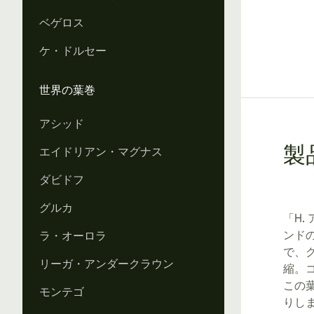
ベゲロス
ケ・ドルセー
世界の葉巻
アシッド
エイドリアン・マグナス
製
ダビドフ
グルカ
「H.
ンド
ラ・オーロラ
で、
リーガ・アンダークラウン
縮。
この
モンテゴ
りし