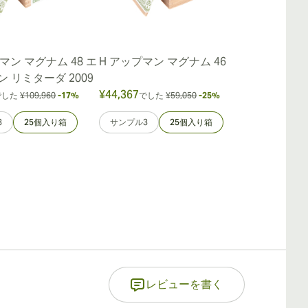
プマン マグナム 48 エ
H アップマン マグナム 46
H. アップマ
 リミターダ 2009
ディシオン リ
¥44,367
¥92,245
でした
¥109,960
-17%
でした
¥59,050
-25%
でし
3
25個入り箱
サンプル3
25個入り箱
サンプル3
レビューを書く