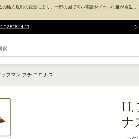
近の輸入規制の変更により、一部の国で高い電話やメールの量が発生し
1 22 518 44 43
シ
 アップマン プチ コロナス
ew larger image
H
ナ
リング