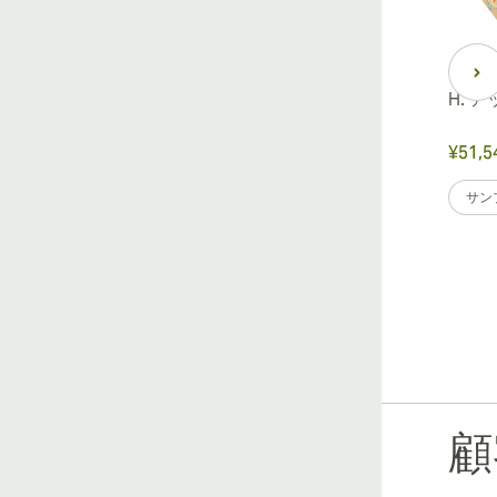
H. ア
¥51,5
サン
顧