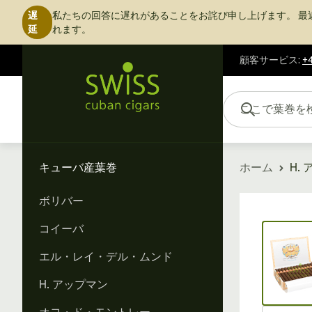
遅
私たちの回答に遅れがあることをお詫び申し上げます。
最
延
れます。
顧客サービス
:
+4
コンテンツにスキップ
ここで葉巻を検索...
キューバ産葉巻
ホーム
H.
ボリバー
Vi
コイーバ
エル・レイ・デル・ムンド
H. アップマン