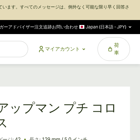
ています。すべてのメッセージは、例外なく可能な限り早く回答さ
ガーアドバイザー
注文追跡
お問い合わせ
Japan (日本語 - JPY)
荷
マイアカウント
車
. アップマン プチ コロ
ス
ゲージ:
42
長さ:
129 mm / 5.0 インチ