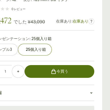
0
レビュー
,472
在庫あり:
在庫あり
でした
¥43,090
?
レゼンテーション:
25個入り箱
ンプル3
25個入り箱
今買う
報
：15〜45日