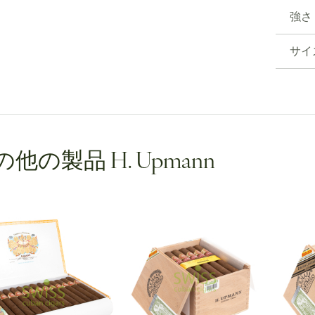
強さ
サイ
他の製品 H. Upmann