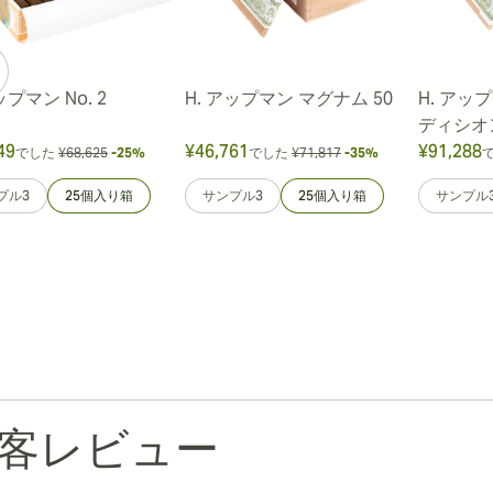
ップマン No. 2
H. アップマン マグナム 50
H. アッ
ディシオン
49
¥46,761
¥91,288
でした
¥68,625
-25%
でした
¥71,817
-35%
プル3
25個入り箱
サンプル3
25個入り箱
サンプル
客レビュー