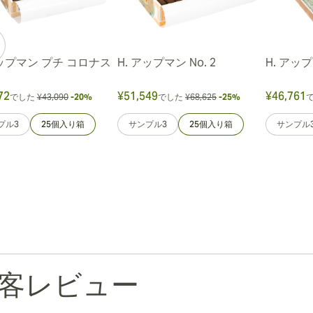
アップマン プチ コロナス
H. アップマン No. 2
H. アッ
72
¥51,549
¥46,761
でした
¥43,090
-20%
でした
¥68,625
-25%
プル3
25個入り箱
サンプル3
25個入り箱
サンプル
客レビュー