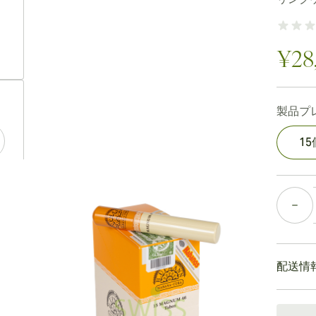
ew larger image
¥28
ew larger image
製品プ
1
ew larger image
個数
ew larger image
配送情
通常配送