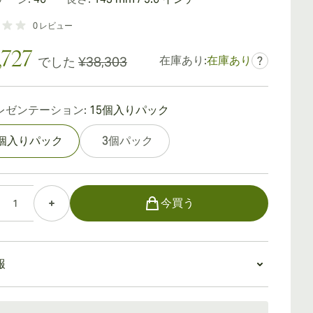
0
レビュー
,727
在庫あり:
在庫あり
でした
¥38,303
?
レゼンテーション:
15個入りパック
5個入りパック
3個パック
今買う
報
：15〜45日