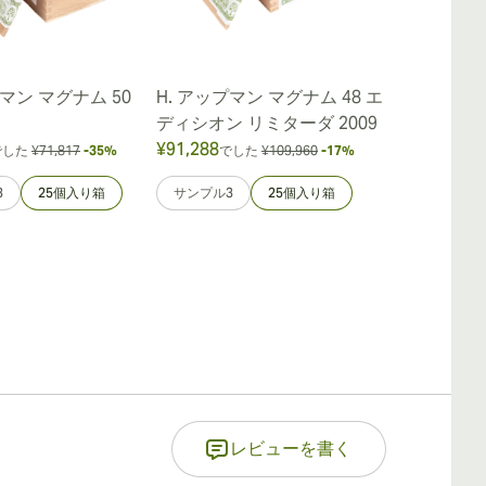
プマン マグナム 50
H. アップマン マグナム 48 エ
H アップマン
ディシオン リミターダ 2009
¥91,288
¥44,367
でした
¥71,817
-35%
でした
¥109,960
-17%
でし
3
25個入り箱
サンプル3
25個入り箱
サンプル3
レビューを書く