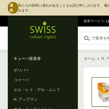
遅
私たちの回答に遅れがあることをお詫び申し上げます。
最
延
れます。
顧客サービス
:
+4
コンテンツにスキップ
ここで葉巻を検索...
キューバ産葉巻
ホーム
H.
ボリバー
Vi
コイーバ
エル・レイ・デル・ムンド
H. アップマン