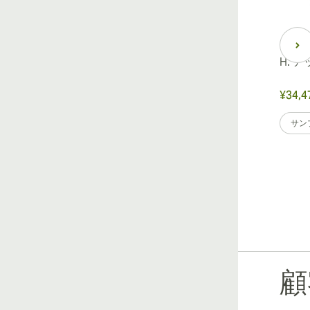
H. 
¥34,4
サン
顧