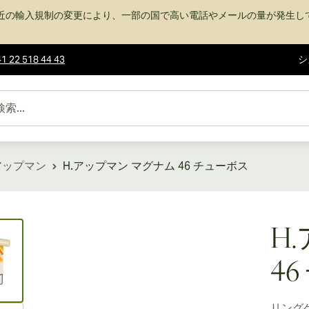
近の輸入規制の変更により、一部の国で高い電話やメールの量が発生し
1 22 518 44 43
シ
 アップマン
H.アップマン マグナム 46 チューボス
ew larger image
H
4
リング