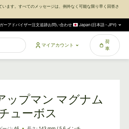
ています。すべてのメッセージは、例外なく可能な限り早く回答さ
ガーアドバイザー
注文追跡
お問い合わせ
Japan (日本語 - JPY)
荷
マイアカウント
車
.アップマン マグナム
6 チューボス
ゲージ:
46
長さ:
143 mm / 5.6 インチ