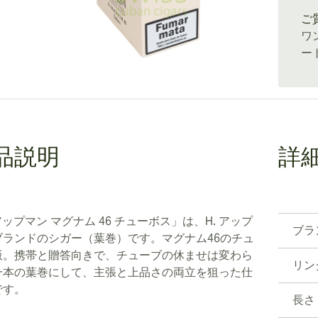
ご
ワ
ー
品説明
詳
アップマン マグナム 46 チューボス」は、H. アップ
ブラ
ブランドのシガー（葉巻）です。マグナム46のチュ
版。携帯と贈答向きで、チューブの休ませは変わら
リン
一本の葉巻にして、主張と上品さの両立を狙った仕
です。
長さ