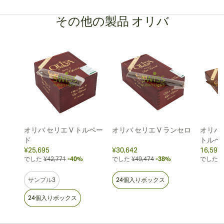
その他の製品 オリバ
オリバ セリエ V トルペー
オリバ セリエ V ランセロ
オリバ 
ド
トルペ
¥25,695
¥30,642
16,597.
でした
¥42,771
-40%
でした
¥49,474
-38%
でした
2
サンプル3
24個入りボックス
24個入りボックス