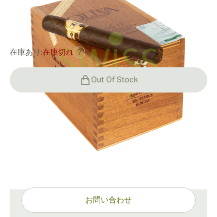
0
レビュー
¥20,907
でした
¥28,727
-27%
在庫あり:
在庫切れ
?
Out Of Stock
配送情報
通常配送：15〜45日
ご質問がありますか？
ワンクリックで専門的なサポート
お問い合わせ