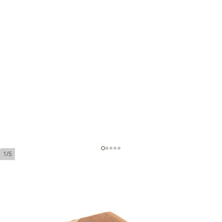
1/5
オリバ セリエ G トロ
リングゲージ:
50
長さ:
152 mm / 6 インチ