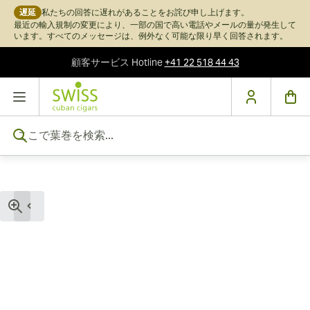
遅延
私たちの回答に遅れがあることをお詫び申し上げます。
最近の輸入規制の変更により、一部の国で高い電話やメールの量が発生して
います。すべてのメッセージは、例外なく可能な限り早く回答されます。
顧客サービス
Hotline
+41 22 518 44 43
コンテンツにスキップ
ここで葉巻を検索...