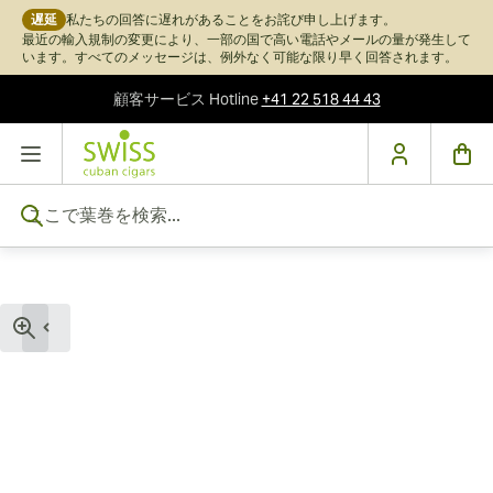
遅延
私たちの回答に遅れがあることをお詫び申し上げます。
最近の輸入規制の変更により、一部の国で高い電話やメールの量が発生して
います。すべてのメッセージは、例外なく可能な限り早く回答されます。
顧客サービス
Hotline
+41 22 518 44 43
コンテンツにスキップ
ここで葉巻を検索...