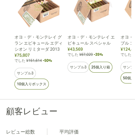
オヨ・デ・モンテレイ グ
オヨ・デ・モンテレイ エ
オヨ・
ラン エピキュール エディ
ピキュール スペシャル
ブル 
シオン リミターダ 2013
¥43,569
¥124,4
でした
¥67,029
-35%
でした
¥
¥75,807
でした
¥151,614
-50%
サンプル3
25個入り箱
サンプ
サンプル3
50個
10個入りボックス
顧客レビュー
レビュー総数
平均評価