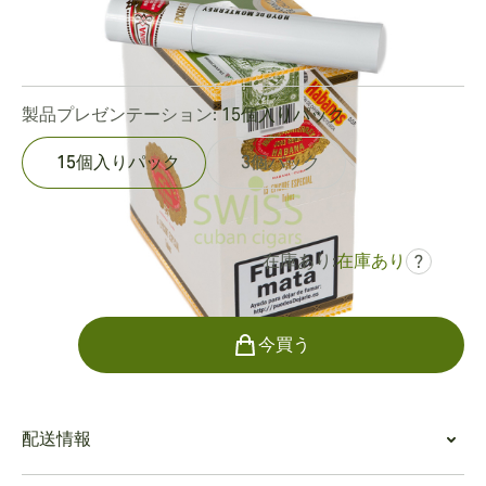
リングゲージ:
50
長さ:
141 mm / 5.6 インチ
0
レビュー
製品プレゼンテーション:
15個入りパック
15個入りパック
3個パック
在庫あり:
在庫あり
?
でした
¥51,070
¥38,303
個数
今買う
配送情報