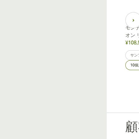
モンテ
オン 
¥108,
サン
10
顧