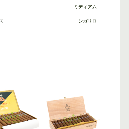
ミディアム
ズ
シガリロ