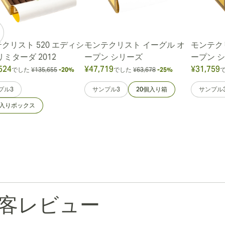
クリスト 520 エディシ
モンテクリスト イーグル オ
モンテク
リミターダ 2012
ープン シリーズ
ープン 
524
¥47,719
¥31,759
でした
¥135,655
-20%
でした
¥63,678
-25%
プル3
サンプル3
20個入り箱
サンプル
個入りボックス
客レビュー