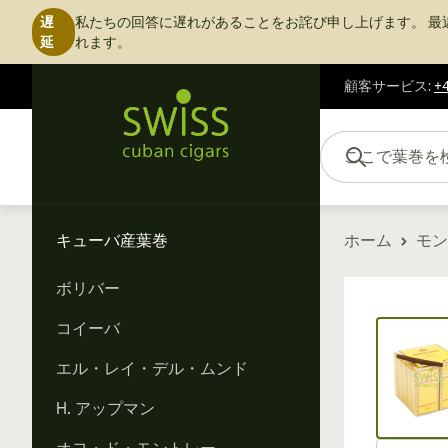
遅
私たちの回答に遅れがあることをお詫び申し上げます。
最
延
れます。
顧客サービス
:
+4
コンテンツにスキップ
ここで葉巻を検索...
キューバ産葉巻
ホーム
モン
ボリバー
Vi
コイーバ
エル・レイ・デル・ムンド
H. アップマン