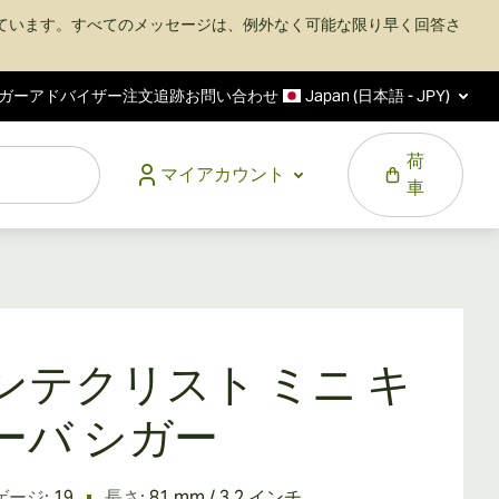
ています。すべてのメッセージは、例外なく可能な限り早く回答さ
ガーアドバイザー
注文追跡
お問い合わせ
Japan (日本語 - JPY)
荷
マイアカウント
車
ンテクリスト ミニ キ
ーバ シガー
ゲージ:
19
長さ:
81 mm / 3.2 インチ