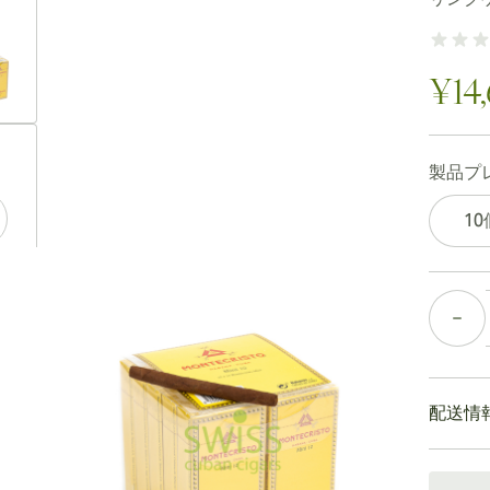
ew larger image
¥14
ew larger image
製品プ
1
ew larger image
個数
配送情
通常配送