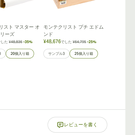
リスト マスター オ
モンテクリスト プチ エドム
モンテクリスト
シリーズ
ンド
¥48,676
¥38,622
でした
¥48,836
-35%
でした
¥64,795
-25%
でし
3
20個入り箱
サンプル3
25個入り箱
サンプル3
レビューを書く