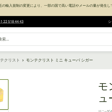
近の輸入規制の変更により、一部の国で高い電話やメールの量が発生し
1 22 518 44 43
シ
テクリスト
モンテクリスト ミニ キューバ シガー
ew larger image
モ
ュ
リング