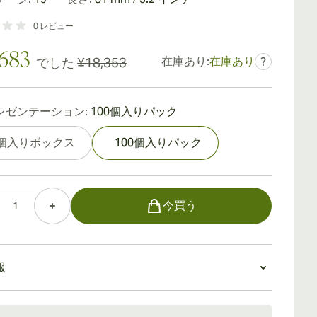
0
レビュー
,683
在庫あり:
在庫あり
でした
¥18,353
?
レゼンテーション:
100個入りパック
0個入りボックス
100個入りパック
今買う
報
：15〜45日