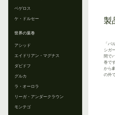
ベゲロス
ケ・ドルセー
製
世界の葉巻
「パ
アシッド
シガ
エイドリアン・マグナス
間で
巻で
ダビドフ
から
の外
グルカ
ラ・オーロラ
リーガ・アンダークラウン
モンテゴ