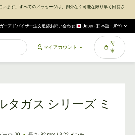
ています。すべてのメッセージは、例外なく可能な限り早く回答さ
ガーアドバイザー
注文追跡
お問い合わせ
Japan (日本語 - JPY)
荷
マイアカウント
車
ルタガス シリーズ ミ
ゲージ:
20
長さ:
82 mm / 3.22 インチ