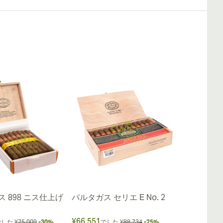
 898 ニス仕上げ
パルタガス セリエ E No. 2
パルタガス セリ
¥66,551
¥58,731
でした
¥75,009
-30%
でした
¥88,734
-25%
でし