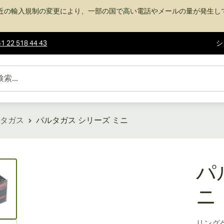
近の輸入規制の変更により、一部の国で高い電話やメールの量が発生し
1 22 518 44 43
シ
タガス
パルタガス シリーズ ミニ
ew larger image
パ
ニ
リング