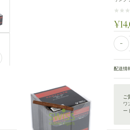
ew larger image
¥14
ew larger image
個数
配送情
ew larger image
通常配送
ご
ワ
ew larger image
ー