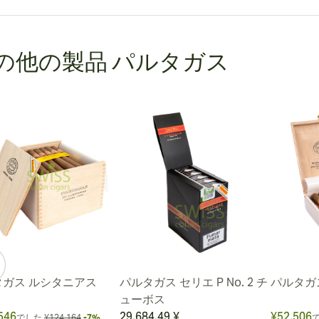
の他の製品 パルタガス
タガス ルシタニアス
パルタガス セリエ P No. 2 チ
パルタガス
ューボス
546
29,684.49 ¥
¥52,506
でした
¥124,164
-7%