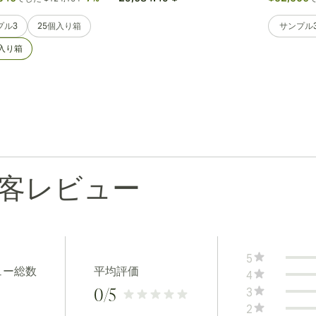
プル3
25個入り箱
サンプル
個入り箱
客レビュー
5
ュー総数
平均評価
4
3
0
/5
2