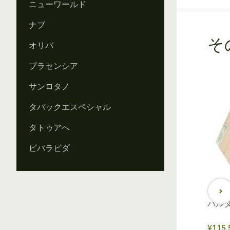
ニューワールド
ナブ
そ
オリバ
プラセンシア
サンロタノ
タバックエスペシャル
タトゥアへ
ビバラビダ
パル
¥115,