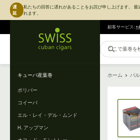
遅
私たちの回答に遅れがあることをお詫び申し上げます。
最
延
れます。
顧客サービス
:
+4
コンテンツにスキップ
ここで葉巻を検索...
キューバ産葉巻
ホーム
パル
ボリバー
Vi
コイーバ
エル・レイ・デル・ムンド
H. アップマン