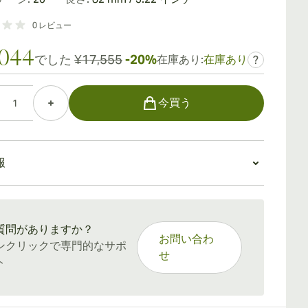
0
レビュー
,044
でした
¥17,555
-20%
在庫あり:
在庫あり
?
今買う
報
：15〜45日
質問がありますか？
お問い合わ
ンクリックで専門的なサポ
せ
ト