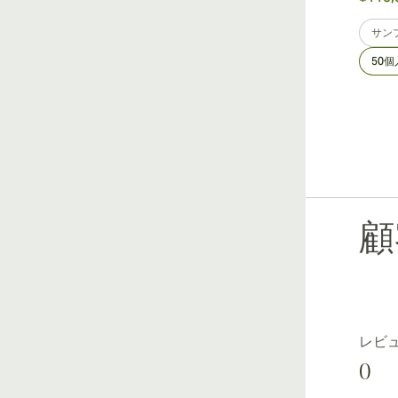
サン
50
顧
レビ
0