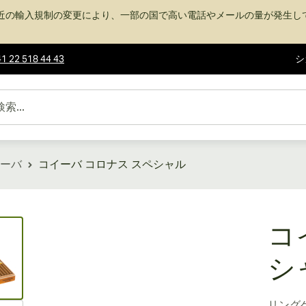
近の輸入規制の変更により、一部の国で高い電話やメールの量が発生し
1 22 518 44 43
シ
ーバ
コイーバ コロナス スペシャル
ew larger image
コ
シ
リング