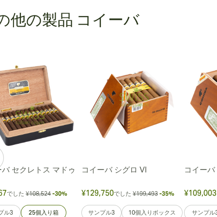
の他の製品 コイーバ
バ セクレトス マドゥ
コイーバ シグロ VI
コイーバ 
67
¥129,750
¥109,003
でした
¥108,524
-30%
でした
¥199,493
-35%
プル3
25個入り箱
サンプル3
10個入りボックス
サンプル