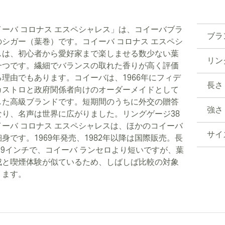
イーバ コロナス エスペシャレス」は、コイーバブラ
ブラ
のシガー（葉巻）です。コイーバ コロナス エスペシ
スは、初心者から愛好家まで楽しませる数少ない葉
リン
一つです。繊細でバランスの取れた香りが高く評価
る理由でもあります。コイーバは、1966年にフィデ
長さ
カストロと政府関係者向けのオーダーメイドとして
した高級ブランドです。短期間のうちに外交の贈答
強さ
なり、名声は世界に広がりました。リングゲージ38
イーバ コロナス エスペシャレスは、ほかのコイーバ
サイ
身です。1969年発売、1982年以降は国際販売。長
.9インチで、コイーバ ランセロより短いですが、葉
成と喫煙体験が似ているため、しばしば比較の対象
ります。