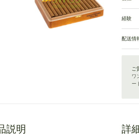
大きな
葉巻の
ew larger image
の印象
経験
Cohib
ーが、
らしい
たせて
Cohiba
の葉巻よ
最初の
配送情
この葉
よりよ
の香り
な風味
値段で
が均一
通常配送
説明で
トへと
るでしょう
葉巻の
ご
の複雑
ココア
ワ
かで深
ー
最後ま
これら
の中に
繊細な
えます
品説明
詳