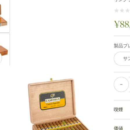
ew larger image
¥88
ew larger image
製品プ
サ
ew larger image
個数
ew larger image
喫煙
Cohiba
価値
まず最