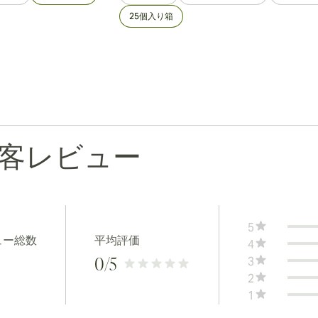
25個入り箱
客レビュー
5
ュー総数
平均評価
4
3
0
/5
2
1