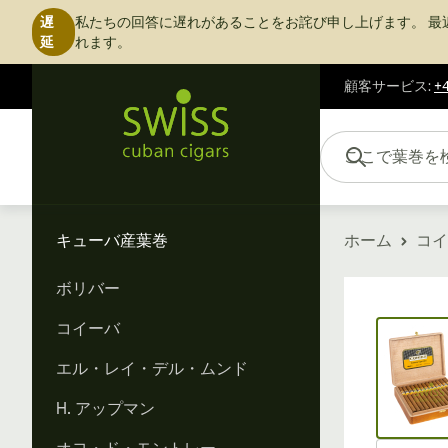
遅
私たちの回答に遅れがあることをお詫び申し上げます。
最
延
れます。
顧客サービス
:
+4
コンテンツにスキップ
ここで葉巻を検索...
キューバ産葉巻
ホーム
コイ
ボリバー
Vi
コイーバ
エル・レイ・デル・ムンド
H. アップマン