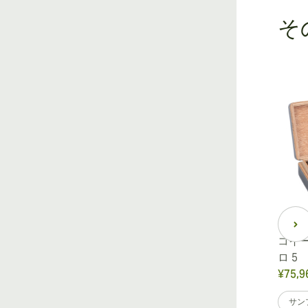
そ
コイー
ロ 5
¥75,9
サン