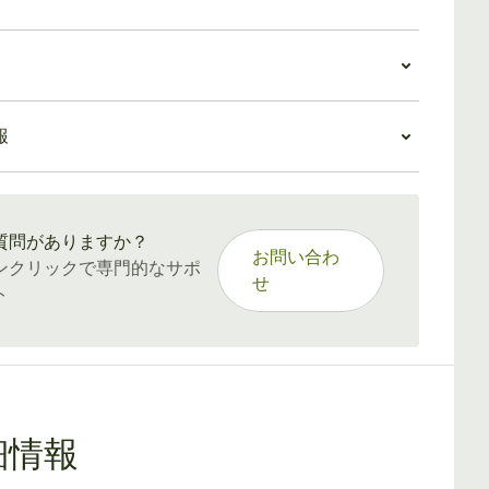
リングゲージの葉巻に慣れている人には、これが最初
価値
となります。ほとんど葉脈のない豊かな褐色のラッパ
a Coronas Especialesは、コイーバ葉巻製品では素晴
ビジュアルの良さとエレガントな外観ををさらに際立
価値がありながら、価格帯の中間に位置します。普通
います。
 Coronas Especiales
り高価ですが、Cohiba Esplendidosよりまだ安く、
数回のドローでは、後に来るものよりドライで苦い土
報
巻は幅広い喫煙者を惹きつけています。初心者は複雑
い葉巻を探索したい新進の愛好家にとって手の届くお
とウッディな味わいが感じられます。その間に、葉巻
と中程度の強さを楽しめます。初心者は風味を詳しく
す。
で効率的な燃焼を生み出すので、このスイートスポッ
：15〜45日
きないかもしれませんが、その絶妙な体験が印象に残
進みます。
。一方、愛好家は、Cohiba Coronas Especiales
中盤では、土のような苦味が甘さに変わり、バニラ、
質問がありますか？
さと安定した品質を高く評価するでしょう。
お問い合わ
、スパイスの風味が広がります。葉巻の終盤では、豊
ンクリックで専門的なサポ
せ
みのあるフレーバーが、土っぽさと甘さに寄り添い、
ト
で素晴らしい香りを楽しめます。
は全て伝統的キューバ葉巻の風味で、一服の間中、口
浮かんでは消えます。風味のバランスは絶妙で、その
香りが初心者にもベテランの愛好家にも強い印象を与
。
細情報