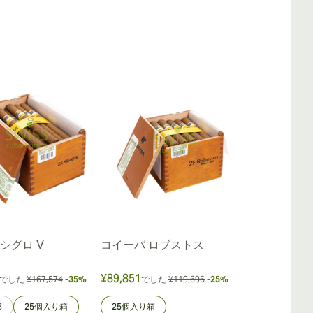
シグロ V
コイーバ ロブストス
コイーバ ピ
トラ
¥89,851
¥94,958
でした
¥167,574
-35%
でした
¥119,696
-25%
でし
3
25個入り箱
25個入り箱
サンプル3