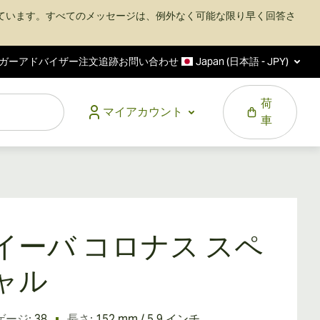
ています。すべてのメッセージは、例外なく可能な限り早く回答さ
ガーアドバイザー
注文追跡
お問い合わせ
Japan (日本語 - JPY)
荷
マイアカウント
車
イーバ コロナス スペ
ャル
ゲージ:
38
長さ:
152 mm / 5.9 インチ