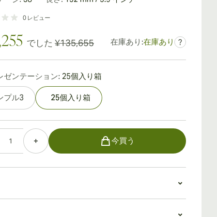
0
レビュー
,255
在庫あり:
在庫あり
でした
¥135,655
?
レゼンテーション:
25個入り箱
ンプル3
25個入り箱
今買う
 Coronas Especialesを吸う
初に気づくのは、バンドリングがないことでしょう。