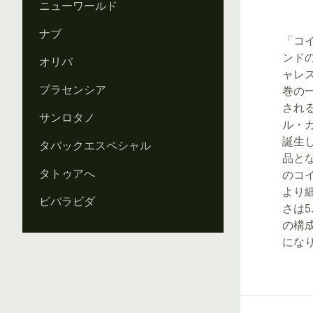
ニューワールド
ナブ
「コ
ンド
オリバ
ャレ
プラセンシア
巻の
され
サンロタノ
ル・
誕生
タバックエスペシャル
品と
タトゥアへ
のコ
より細
ビバラビダ
さは5
の構
にな