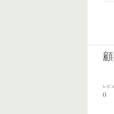
顧
レビ
0